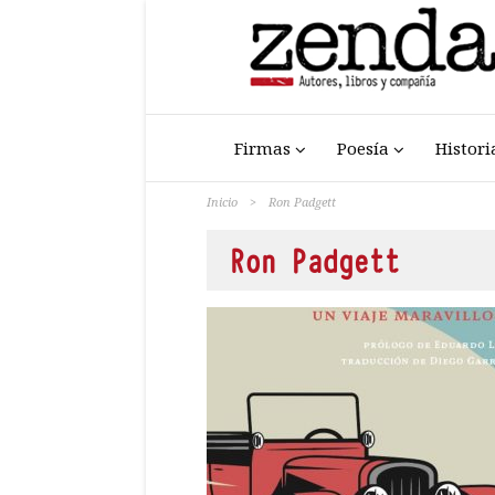
Firmas
Poesía
Histori
Inicio
>
Ron Padgett
Ron Padgett