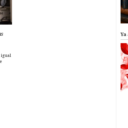
as
Ya 
 igual
e