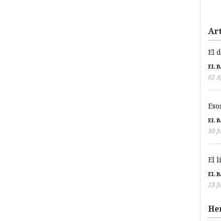
Art
El 
EL 
02 A
Eso
EL 
30 J
El 
EL 
23 J
He