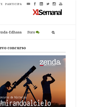
TE
PARTICIPA
enda-Edhasa
Foro
evo concurso