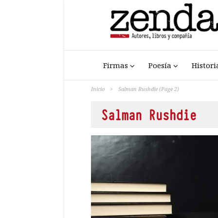
Firmas
Poesía
Histori
Inicio
>
Salman Rushdie
(Page 2)
Salman Rushdie