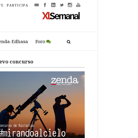
TE
PARTICIPA
enda-Edhasa
Foro
evo concurso