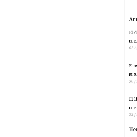
Art
El 
EL 
02 A
Eso
EL 
30 J
El 
EL 
23 J
He