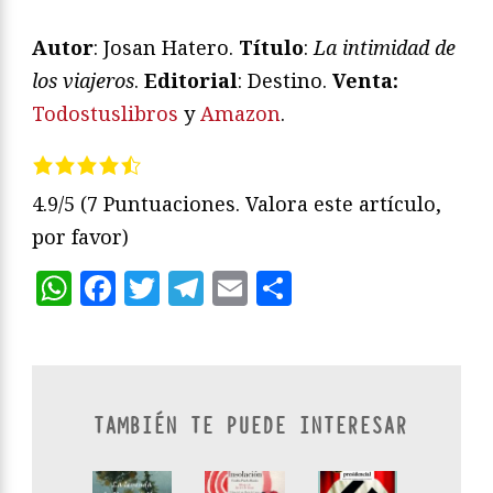
Autor
: Josan Hatero.
Título
:
La intimidad de
los viajeros
.
Editorial
: Destino.
Venta:
Todostuslibros
y
Amazon
.
4.9/5
(7 Puntuaciones. Valora este artículo,
por favor)
WhatsApp
Facebook
Twitter
Telegram
Email
Compartir
TAMBIÉN TE PUEDE INTERESAR