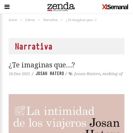
Inicio
>
Libros
>
Narrativa
>
¿Te imaginas que…?
Narrativa
¿Te imaginas que…?
JOSAN HATERO
18 Ene 2021
/
/
Josan Hatero
,
making of