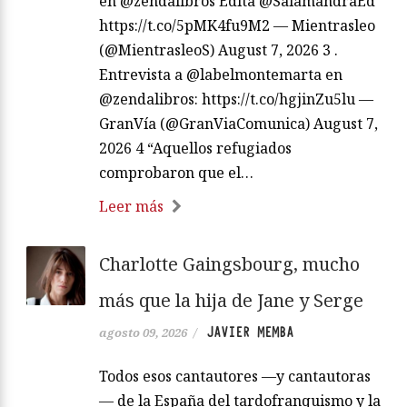
en @zendalibros Edita @SalamandraEd
https://t.co/5pMK4fu9M2 — Mientrasleo
(@MientrasleoS) August 7, 2026 3 .
Entrevista a @labelmontemarta en
@zendalibros: https://t.co/hgjinZu5lu —
GranVía (@GranViaComunica) August 7,
2026 4 “Aquellos refugiados
comprobaron que el…
Leer más
Charlotte Gaingsbourg, mucho
más que la hija de Jane y Serge
JAVIER MEMBA
agosto 09, 2026
/
Todos esos cantautores —y cantautoras
— de la España del tardofranquismo y la