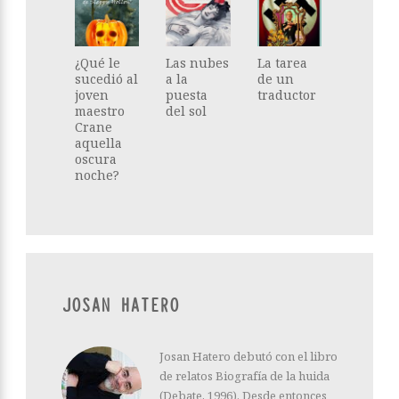
¿Qué le
Las nubes
La tarea
sucedió al
a la
de un
joven
puesta
traductor
maestro
del sol
Crane
aquella
oscura
noche?
JOSAN HATERO
Josan Hatero debutó con el libro
de relatos Biografía de la huida
(Debate, 1996). Desde entonces