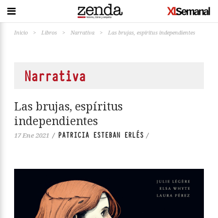
Inicio
>
Libros
>
Narrativa
>
Las brujas, espíritus independientes
Narrativa
Las brujas, espíritus
independientes
PATRICIA ESTEBAN ERLÉS
17 Ene 2021
/
/