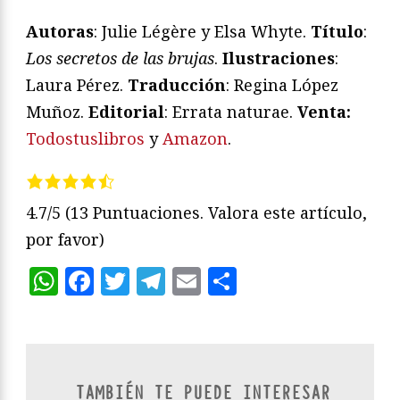
Autoras
: Julie Légère y Elsa Whyte.
Título
:
Los secretos de las brujas
.
Ilustraciones
:
Laura Pérez.
Traducción
: Regina López
Muñoz.
Editorial
: Errata naturae.
Venta:
Todostuslibros
y
Amazon
.
4.7/5
(13 Puntuaciones. Valora este artículo,
por favor)
WhatsApp
Facebook
Twitter
Telegram
Email
Compartir
TAMBIÉN TE PUEDE INTERESAR