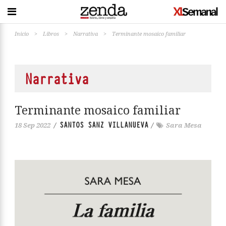
Inicio
>
Libros
>
Narrativa
>
Terminante mosaico familiar
Narrativa
Terminante mosaico familiar
SANTOS SANZ VILLANUEVA
18 Sep 2022
/
/
Sara Mesa