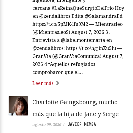
cercana.#LaReinaQueSurgióDelFrío Hoy
en @zendalibros Edita @SalamandraEd
https://t.co/5pMK4fu9M2 — Mientrasleo
(@MientrasleoS) August 7, 2026 3 .
Entrevista a @labelmontemarta en
@zendalibros: https://t.co/hgjinZu5lu —
GranVía (@GranViaComunica) August 7,
2026 4 “Aquellos refugiados
comprobaron que el…
Leer más
Charlotte Gaingsbourg, mucho
más que la hija de Jane y Serge
JAVIER MEMBA
agosto 09, 2026
/