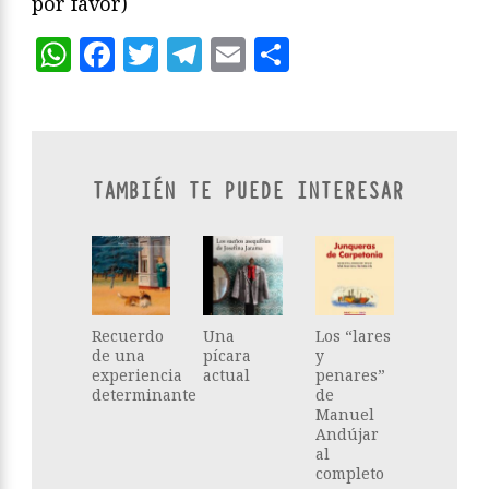
por favor)
WhatsApp
Facebook
Twitter
Telegram
Email
Compartir
TAMBIÉN TE PUEDE INTERESAR
Recuerdo
Una
Los “lares
de una
pícara
y
experiencia
actual
penares”
determinante
de
Manuel
Andújar
al
completo