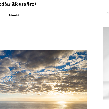
zález Montañez
).
*****