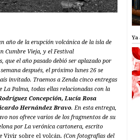
ram
il
ompartir
Ya 
n año de la erupción volcánica de la isla de
n Cumbre Vieja, y el Festival
, que el año pasado debió ser aplazado por
a semana después, el próximo lunes 26 se
aís invitado. Traemos a Zenda cinco entregas
 de La Palma, todas ellas relacionadas con la
 Rodríguez Concepción, Lucía Rosa
 Ricardo Hernández Bravo
. En esta entrega,
vo nos ofrece varios de los fragmentos de su
elona por La verónica cartonera, escrito
de
Vivir sobre el volcán
. (Con fotografías del