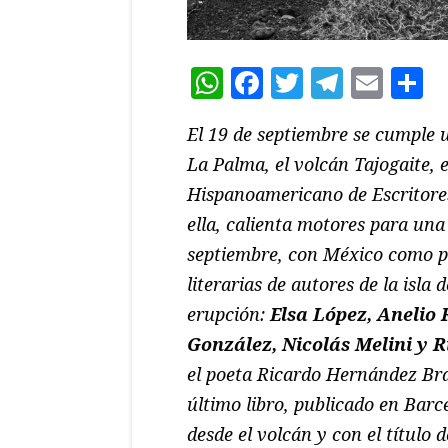
WhatsApp
Facebook
Twitter
Teleg
Ema
C
El 19 de septiembre se cumple u
La Palma, el volcán Tajogaite, e
Hispanoamericano de Escritores
ella, calienta motores para un
septiembre, con México como p
literarias de autores de la isla
erupción:
Elsa López, Anelio
González, Nicolás Melini y
el poeta Ricardo Hernández Bra
último libro, publicado en Barc
desde el volcán y con el título 