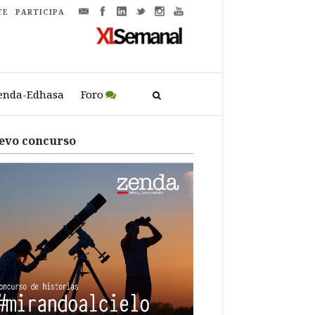
TE
PARTICIPA
enda-Edhasa
Foro
evo concurso