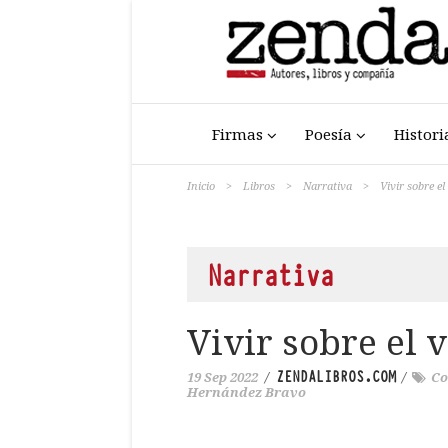
Firmas
Poesía
Histori
Inicio
>
Libros
>
Narrativa
>
Vivir sobre el
Narrativa
Vivir sobre el 
ZENDALIBROS.COM
19 Sep 2022
/
/
Co
Hernández Bravo