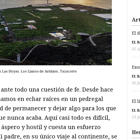
Art
El 
EL 
02 A
Eso
n Las Hoyas. Los Llanos de Aridane, Tazacorte
EL 
30 J
s ante todo una cuestión de fe. Desde hace
namos en echar raíces en un pedregal
El 
d de permanecer y dejar algo para los que
EL 
e nunca acaba. Aquí casi todo es difícil,
23 J
áspero y hostil y cuesta un esfuerzo
He
padre, en su único viaje al continente, se