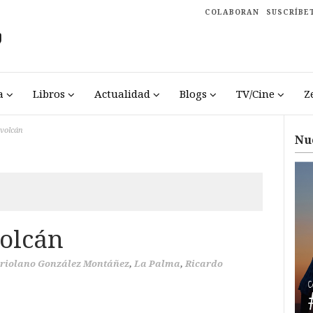
COLABORAN
SUSCRÍBE
a
Libros
Actualidad
Blogs
TV/Cine
Z
 volcán
Nu
volcán
riolano González Montáñez
,
La Palma
,
Ricardo