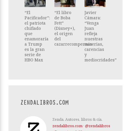
“El
“El libro
Javier
Pacificador”:
de Boba
Cámara:
el patriota
Fett”
“Venga
chiflado
(Disney+),
Juan
que
el origen
refleja
enamoraría
del
nuestras
a Trump
cazarrecompensas
miserias,
es la gran
carencias
serie de
y
HBO Max
mediocridades”
ZENDALIBROS.COM
Zenda. Autores, libros & cía.
zendalibros.com
·
@zendalibros