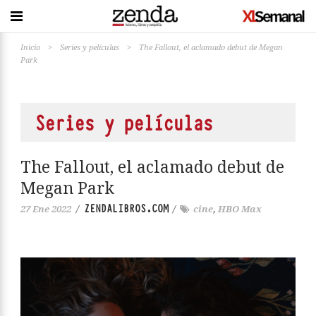
Inicio
>
Series y películas
>
The Fallout, el aclamado debut de Megan
Park
Series y películas
The Fallout, el aclamado debut de
Megan Park
ZENDALIBROS.COM
27 Ene 2022
/
/
cine
,
HBO Max