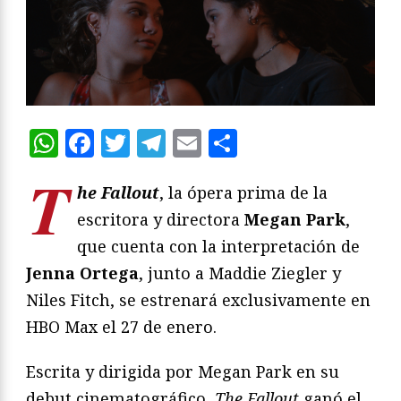
WhatsApp
Facebook
Twitter
Telegram
Email
Compartir
T
he Fallout
, la ópera prima de la
escritora y directora
Megan Park
,
que cuenta con la interpretación de
Jenna Ortega
, junto a Maddie Ziegler y
Niles Fitch, se estrenará exclusivamente en
HBO Max el 27 de enero.
Escrita y dirigida por Megan Park en su
debut cinematográfico,
The Fallout
ganó el