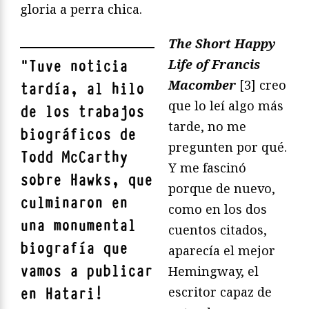
gloria a perra chica.
The Short Happy
Life of Francis
"
Tuve noticia
Macomber
[3] creo
tardía, al hilo
que lo leí algo más
de los trabajos
tarde, no me
biográficos de
pregunten por qué.
Todd McCarthy
Y me fascinó
sobre Hawks, que
porque de nuevo,
culminaron en
como en los dos
una monumental
cuentos citados,
biografía que
aparecía el mejor
vamos a publicar
Hemingway, el
escritor capaz de
en Hatari!