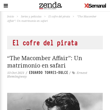
Inicio
>
Series y películas
>
El cofre del pirata
>
“The Macomber
Affair”: Un matrimonio en safari
El cofre del pirata
“The Macomber Affair”: Un
matrimonio en safari
EDUARDO TORRES-DULCE
13 Oct 2021
/
/
Ernest
Hemingway