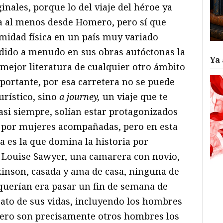
nales, porque lo del viaje del héroe ya
a al menos desde Homero, pero sí que
midad física en un país muy variado
dido a menudo en sus obras autóctonas la
Ya 
a mejor literatura de cualquier otro ámbito
mportante, por esa carretera no se puede
urístico, sino
a journey,
un viaje que te
 casi siempre, solían estar protagonizados
por mujeres acompañadas, pero en esta
a es la que domina la historia por
 Louise Sawyer, una camarera con novio,
inson, casada y ama de casa, ninguna de
 querían era pasar un fin de semana de
rato de sus vidas, incluyendo los hombres
pero son precisamente otros hombres los