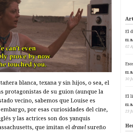
Art
El 
EL 
02 A
Eso
EL 
30 J
añera blanca, texana y sin hijos, o sea, el
s protagonistas de su guion (aunque la
El 
stado vecino, sabemos que Louise es
EL 
 embargo, por esas curiosidades del cine,
23 J
inglés y las actrices son dos yanquis
He
ssachusetts, que imitan el
drawl
sureño