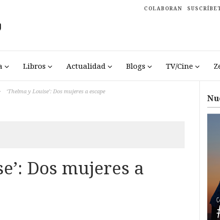
COLABORAN
SUSCRÍBE
a
Libros
Actualidad
Blogs
TV/Cine
Z
>
‘Thelma y Louise’: Dos mujeres a escape
Nu
e’: Dos mujeres a