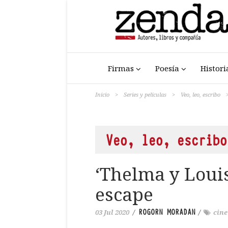
Firmas
Poesía
Histori
Inicio
>
Series y películas
>
Veo, leo, escribo
Veo, leo, escribo
‘Thelma y Louis
escape
ROGORN MORADAN
03 Jul 2020
/
/
cine