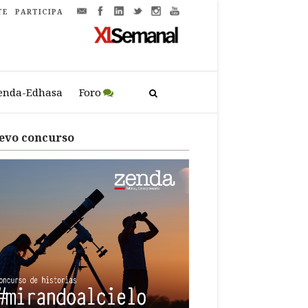
TE
PARTICIPA
enda-Edhasa
Foro
evo concurso