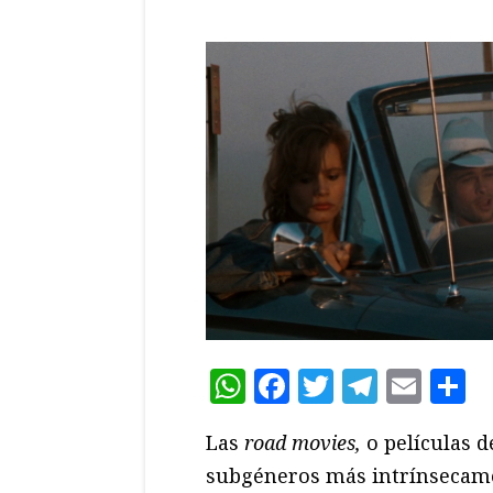
WhatsApp
Facebook
Twitter
Teleg
Ema
C
Las
road movies,
o películas d
subgéneros más intrínsecame