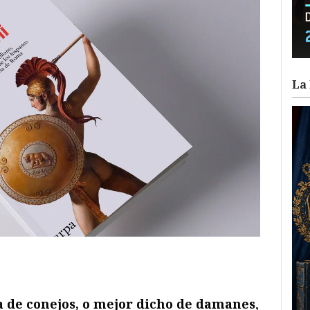
La 
ram
il
ompartir
a de conejos, o mejor dicho de damanes
,