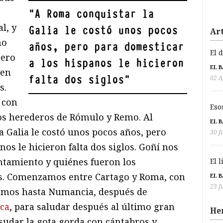
"
A Roma conquistar la
l, y
Galia le costó unos pocos
Art
mo
años, pero para domesticar
El 
pero
a los hispanos le hicieron
EL 
ien
falta dos siglos
"
02 A
s.
 con
Eso
los herederos de Rómulo y Remo. Al
EL 
 Galia le costó unos pocos años, pero
30 J
nos le hicieron falta dos siglos. Goñí nos
ntamiento y quiénes fueron los
El 
as. Comenzamos entre Cartago y Roma, con
EL 
23 J
vamos hasta Numancia, después de
rca
, para saludar después al último gran
He
sudar la gota gorda con cántabros y