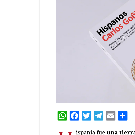
WhatsApp
Facebook
Twitter
Teleg
Ema
C
ispania fue
una tierr