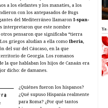
s a los elefantes y los manatíes, a los
undieron con los antepasados de Bugs
egantes del Mediterráneo llamaron
I-span-
os interpretaron que este nombre
Ya 
, otros pensaron que significaba “tierra
 Los griegos aludían a ella como
Iberia
,
n del sur del Cáucaso, en la que
territorio de Georgia. Los romanos
de la que hablaban los hijos de Canaán era
jor dicho: de damanes.
¿Quiénes fueron los hispanos?
¿Qué supuso Hispania realmente
rra
para Roma? ¿Por qué tantos
e