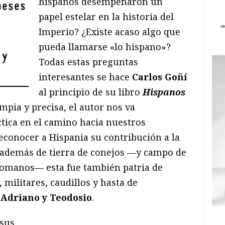
hispanos desempeñaron un
neses
papel estelar en la historia del
Imperio? ¿Existe acaso algo que
pueda llamarse «lo hispano»?
 y
Todas estas preguntas
interesantes se hace
Carlos Goñí
al principio de su libro
Hispanos
mpia y precisa, el autor nos va
tica en el camino hacia nuestros
reconocer a Hispania su contribución a la
 además de tierra de conejos —y campo de
 romanos— esta fue también patria de
s, militares, caudillos y hasta de
 Adriano y Teodosio
.
 sus