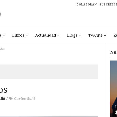
COLABORAN
SUSCRÍBE
a
Libros
Actualidad
Blogs
TV/Cine
Z
ejos
Nu
os
INA
/
Carlos Goñi