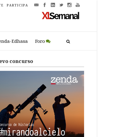
TE
PARTICIPA
enda-Edhasa
Foro
evo concurso