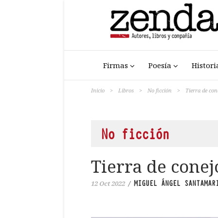
Firmas
Poesía
Histori
Inicio
>
Libros
>
No ficción
>
Tierra de con
No ficción
Tierra de conej
MIGUEL ÁNGEL SANTAMAR
12 Oct 2022
/