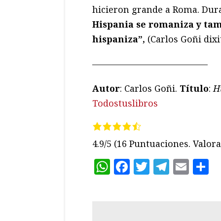
hicieron grande a Roma. Dura
Hispania se romaniza y ta
hispaniza”,
(Carlos Goñi dixit
—————————————
Autor
: Carlos Goñi.
Título
:
H
Todostuslibros
4.9/5
(16 Puntuaciones. Valora 
WhatsApp
Facebook
Twitter
Teleg
Ema
C