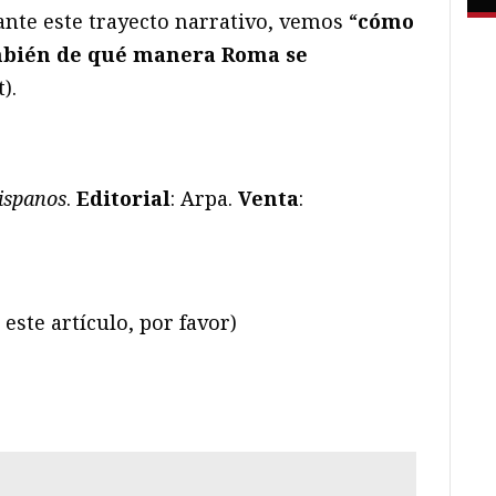
nte este trayecto narrativo, vemos “
cómo
mbién de qué manera Roma se
).
ispanos
.
Editorial
: Arpa.
Venta
:
este artículo, por favor)
ram
il
ompartir