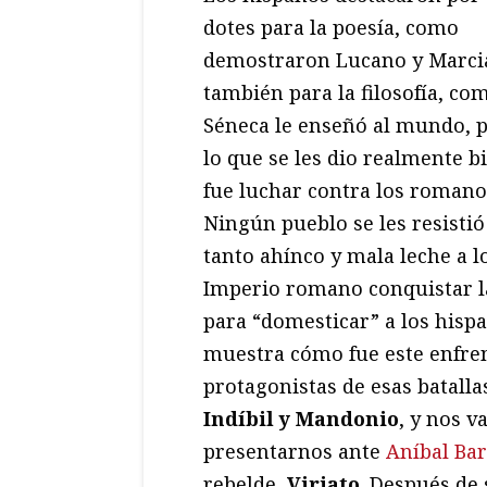
dotes para la poesía, como
demostraron Lucano y Marcia
también para la filosofía, co
Séneca le enseñó al mundo, 
lo que se les dio realmente b
fue luchar contra los romano
Ningún pueblo se les resistió
tanto ahínco y mala leche a 
Imperio romano conquistar la
para “domesticar” a los hispa
muestra cómo fue este enfre
protagonistas de esas batall
Indíbil y Mandonio
, y nos 
presentarnos ante
Aníbal Ba
rebelde,
Viriato
. Después de 