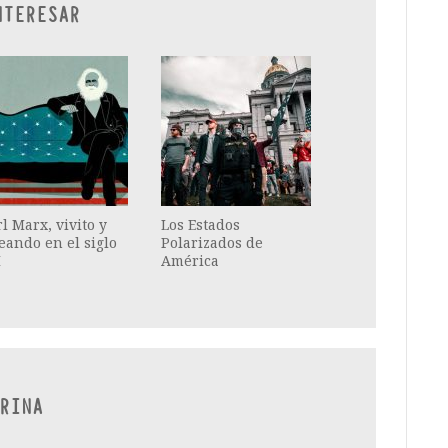
NTERESAR
l Marx, vivito y
Los Estados
eando en el siglo
Polarizados de
I
América
RINA