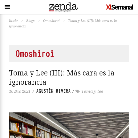
Inicio
>
Blogs
>
Omoshiroi
>
Toma y Lee (III): Más cara es la
ignorancia
Omoshiroi
Toma y Lee (III): Más cara es la
ignorancia
AGUSTÍN RIVERA
10 Dic 2021
/
/
Toma y lee