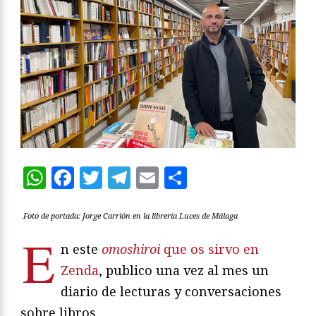
WhatsApp
Facebook
Twitter
Telegram
Email
Compartir
Foto de portada: Jorge Carrión en la librería Luces de Málaga
E
n este
omoshiroi
que os sirvo en
Zenda
, publico una vez al mes un
diario de lecturas y conversaciones
sobre libros.