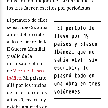
ellos entendí mejor qué estaba viendo. Y
los tres fueron escritos por periodistas.
El primero de ellos
se escribió 22 años
"
El periplo le
antes del terrible
llevó por 19
acto de cierre de la
países y Blasco
II Guerra Mundial,
Ibáñez, que no
y salió de la
sabía vivir sin
incansable pluma
escribir, lo
de
Vicente Blasco
plasmó todo en
Ibáñez
. Mi paisano,
una obra en tres
allá por los inicios
volúmenes
"
de la década de los
años 20, era rico y
estaba aburrido en