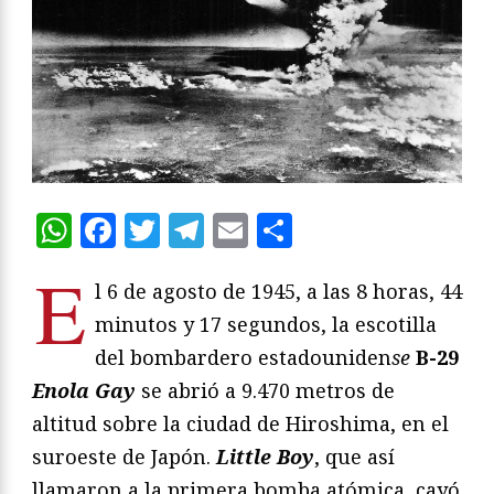
WhatsApp
Facebook
Twitter
Telegram
Email
Compartir
E
l 6 de agosto de 1945, a las 8 horas, 44
minutos y 17 segundos, la escotilla
del bombardero estadouniden
se
B-29
Enola Gay
se abrió a 9.470 metros de
altitud sobre la ciudad de Hiroshima, en el
suroeste de Japón.
Little Boy
, que así
llamaron a la primera bomba atómica, cayó