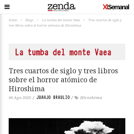
Inicio
>
Blogs
>
La tumba del monte Vaea
>
Tres cuartos de siglo y
tres libros sobre el horror atómico de Hiroshima
La tumba del monte Vaea
Tres cuartos de siglo y tres libros
sobre el horror atómico de
Hiroshima
JUANJO BRAULIO
06 Ago 2020
/
/
Hiroshima