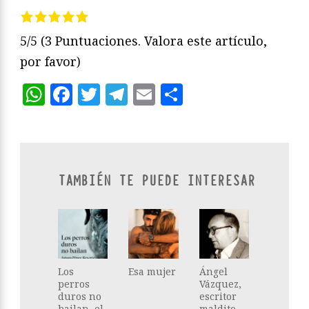
5/5
(3 Puntuaciones. Valora este artículo,
por favor)
WhatsApp
Facebook
Twitter
Telegram
Email
Compartir
TAMBIÉN TE PUEDE INTERESAR
Los
Esa mujer
Ángel
perros
Vázquez,
duros no
escritor
bailan, el
maldito