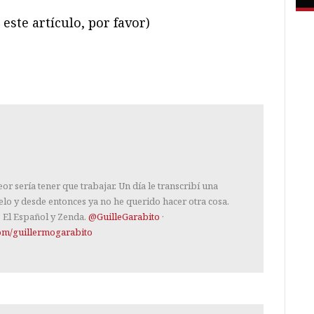
este artículo, por favor)
ram
il
ompartir
r sería tener que trabajar. Un día le transcribí una
lo y desde entonces ya no he querido hacer otra cosa.
, El Español y Zenda.
@GuilleGarabito
·
om/guillermogarabito