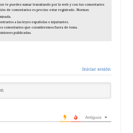
l que te puedes sumar transitando por la web y con tus comentarios
cción de comentarios es preciso estar registrado. Normas:
iminada.
trarios a las leyes españolas o injuriantes.
los comentarios que consideremos fuera de tema.
piniones publicadas.
Iniciar sesión
Antiguos