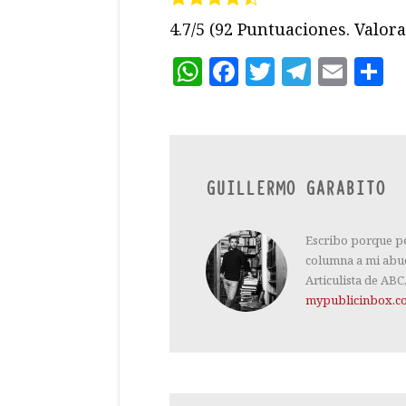
4.7/5
(92 Puntuaciones. Valora 
WhatsApp
Facebook
Twitter
Teleg
Ema
C
GUILLERMO GARABITO
Escribo porque peo
columna a mi abue
Articulista de ABC
mypublicinbox.c