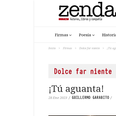
Firmas
Poesía
Histori
Inicio
>
Firmas
>
Dolce far niente
>
¡Tú ag
Dolce far niente
¡Tú aguanta!
GUILLERMO GARABITO
28 Ene 2023
/
/