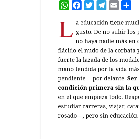
WhatsApp
Facebook
Twitter
Teleg
Ema
C
L
a educación tiene muc
gusto. De no subir los 
no haya nadie más en 
flácido el nudo de la corbata 
fuerte la lazada de los modale
mano tendida por la vida má
pendiente— por delante.
Ser 
condición primera sin la qu
en el que empieza todo. Desp
estudiar carreras, viajar, cat
rosado—, pero sin educación 