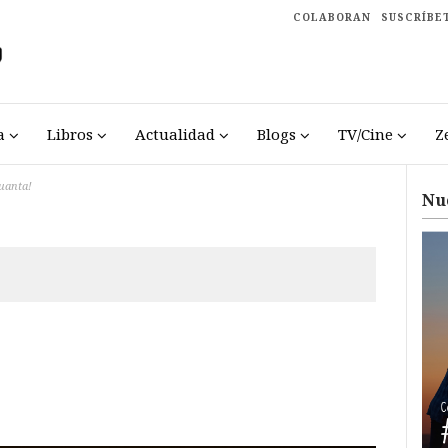
COLABORAN
SUSCRÍBE
a
Libros
Actualidad
Blogs
TV/Cine
Z
uanta!
Nu