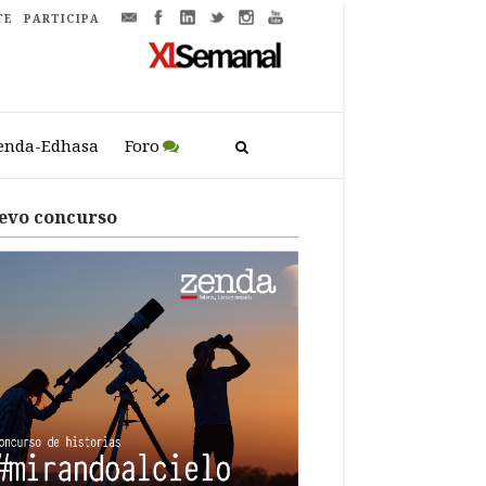
TE
PARTICIPA
enda-Edhasa
Foro
evo concurso