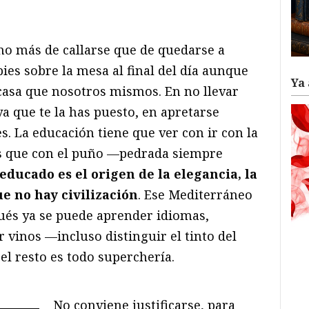
ram
il
ompartir
ho más de callarse que de quedarse a
pies sobre la mesa al final del día aunque
Ya 
casa que nosotros mismos. En no llevar
ya que te la has puesto, en apretarse
s. La educación tiene que ver con ir con la
s que con el puño —pedrada siempre
educado es el origen de la elegancia, la
e no hay civilización
. Ese Mediterráneo
ués ya se puede aprender idiomas,
ar vinos —incluso distinguir el tinto del
el resto es todo superchería.
No conviene justificarse, para