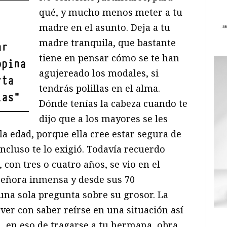
qué, y mucho menos meter a tu
madre en el asunto. Deja a tu
madre tranquila, que bastante
ar
tiene en pensar cómo se te han
opina
agujereado los modales, si
rta
tendrás polillas en el alma.
ias
"
Dónde tenías la cabeza cuando te
dijo que a los mayores se les
la edad, porque ella cree estar segura de
incluso te lo exigió. Todavía recuerdo
con tres o cuatro años, se vio en el
señora inmensa y desde sus 70
una sola pregunta sobre su grosor. La
ver con saber reírse en una situación así
a, en eso de tragarse a tu hermana, obra