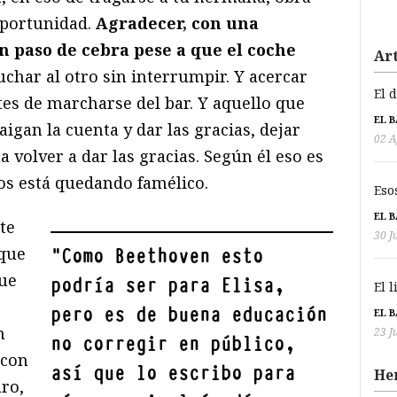
oportunidad.
Agradecer, con una
n paso de cebra pese a que el coche
Art
cuchar al otro sin interrumpir. Y acercar
El 
ntes de marcharse del bar. Y aquello que
EL 
igan la cuenta y dar las gracias, dejar
02 A
ta volver a dar las gracias. Según él eso es
nos está quedando famélico.
Eso
EL 
te
30 J
que
"
Como Beethoven esto
que
podría ser para Elisa,
El 
pero es de buena educación
EL 
n
23 J
no corregir en público,
 con
así que lo escribo para
He
aro,