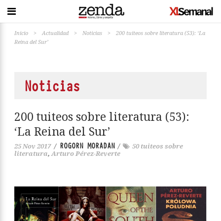
Inicio
>
Actualidad
>
Noticias
>
200 tuiteos sobre literatura (53): ‘La
Reina del Sur’
Noticias
200 tuiteos sobre literatura (53):
‘La Reina del Sur’
ROGORN MORADAN
25 Nov 2017
/
/
50 tuiteos sobre
literatura
,
Arturo Pérez-Reverte