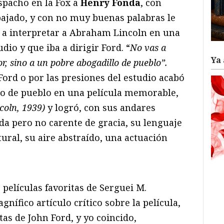
spacho en la Fox a
Henry Fonda
, con
bajado, y con no muy buenas palabras le
 a interpretar a Abraham Lincoln en una
dio y que iba a dirigir Ford. “
No vas a
Ya 
, sino a un pobre abogadillo de pueblo”.
 Ford o por las presiones del estudio acabó
lo de pueblo en una película memorable,
ncoln, 1939)
y logró, con sus andares
da pero no carente de gracia, su lenguaje
ural, su aire abstraído, una actuación
 películas favoritas de Serguei M.
nífico artículo crítico sobre la película,
tas de John Ford, y yo coincido,