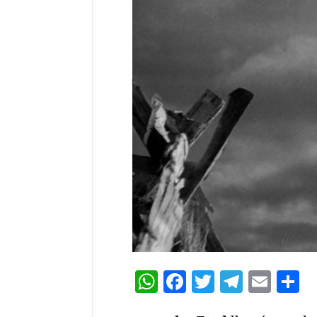
WhatsApp
Facebook
Twitter
Teleg
Ema
C