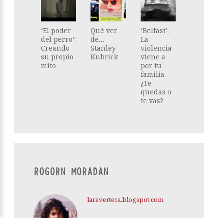
‘El poder
Qué ver
‘Belfast’:
del perro’:
de…
La
Creando
Stanley
violencia
su propio
Kubrick
viene a
mito
por tu
familia.
¿Te
quedas o
te vas?
ROGORN MORADAN
lareverteca.blogspot.com