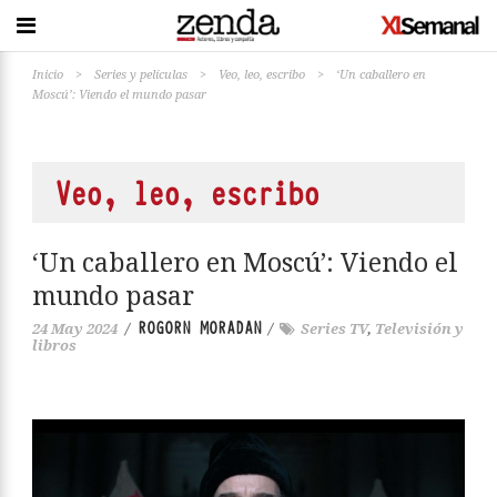
Inicio
>
Series y películas
>
Veo, leo, escribo
>
‘Un caballero en
Moscú’: Viendo el mundo pasar
Veo, leo, escribo
‘Un caballero en Moscú’: Viendo el
mundo pasar
ROGORN MORADAN
24 May 2024
/
/
Series TV
,
Televisión y
libros