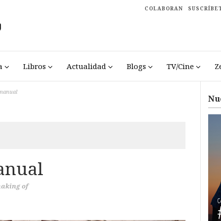
COLABORAN
SUSCRÍBE
a
Libros
Actualidad
Blogs
TV/Cine
Z
 manual
Nu
anual
aking of