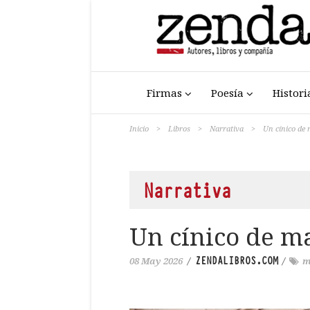
Firmas
Poesía
Histori
Inicio
>
Libros
>
Narrativa
>
Un cínico de
Narrativa
Un cínico de m
ZENDALIBROS.COM
08 May 2026
/
/
m