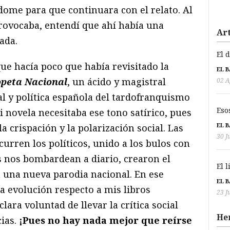
dome para que continuara con el relato. Al
rovocaba, entendí que ahí había una
Art
ada.
El 
ue hacía poco que había revisitado la
EL 
opeta Nacional
, un ácido y magistral
02 A
al y política española del tardofranquismo
Eso
i novela necesitaba ese tono satírico, pues
EL 
a crispación y la polarización social. Las
30 J
curren los políticos, unido a los bulos con
s nos bombardean a diario, crearon el
El 
a una nueva parodia nacional. En ese
EL 
a evolución respecto a mis libros
23 J
clara voluntad de llevar la crítica social
He
ias.
¡Pues no hay nada mejor que reírse