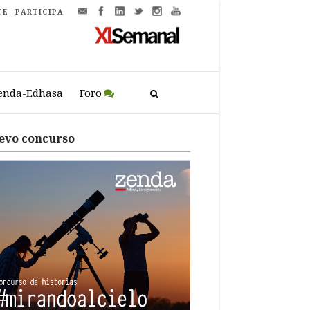
TE
PARTICIPA
enda-Edhasa
Foro
evo concurso