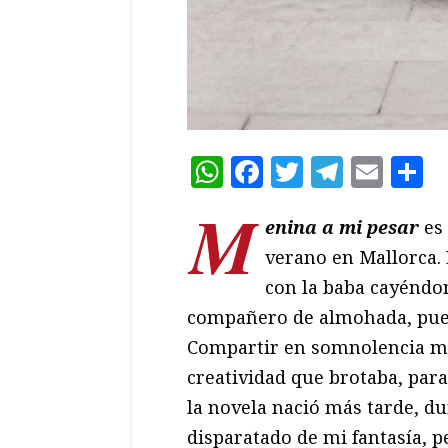
WhatsApp
Facebook
Twitter
Teleg
Ema
C
M
enina a mi pesar
es 
verano en Mallorca.
con la baba cayéndo
compañero de almohada, pue
Compartir en somnolencia me
creatividad que brotaba, para
la novela nació más tarde, du
disparatado de mi fantasía, 