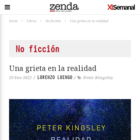
Inicio
>
Libros
>
No ficción
>
Una grieta en la realidad
No ficción
Una grieta en la realidad
LORENZO LUENGO
29 Ene 2022
/
/
Peter Kingsley