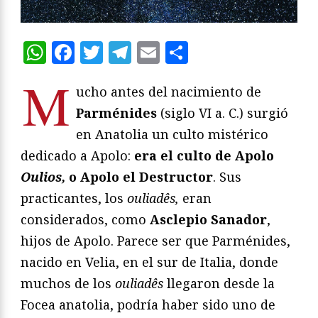
WhatsApp
Facebook
Twitter
Telegram
Email
Compartir
M
ucho antes del nacimiento de
Parménides
(siglo VI a. C.) surgió
en Anatolia un culto mistérico
dedicado a Apolo:
era el culto de Apolo
Oulios,
o Apolo el Destructor
. Sus
practicantes, los
ouliadês,
eran
considerados, como
Asclepio Sanador
,
hijos de Apolo. Parece ser que Parménides,
nacido en Velia, en el sur de Italia, donde
muchos de los
ouliadês
llegaron desde la
Focea anatolia, podría haber sido uno de