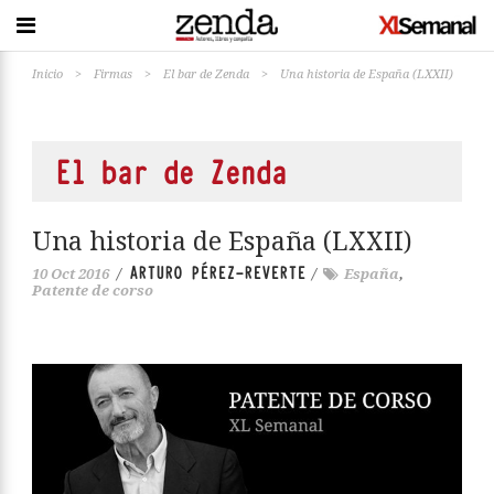
Inicio
>
Firmas
>
El bar de Zenda
>
Una historia de España (LXXII)
El bar de Zenda
Una historia de España (LXXII)
ARTURO PÉREZ-REVERTE
10 Oct 2016
/
/
España
,
Patente de corso