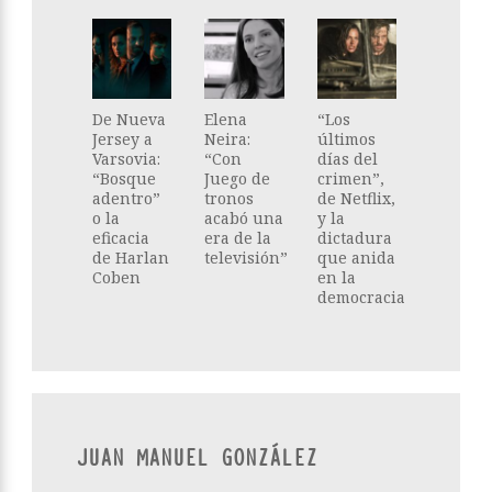
De Nueva
Elena
“Los
Jersey a
Neira:
últimos
Varsovia:
“Con
días del
“Bosque
Juego de
crimen”,
adentro”
tronos
de Netflix,
o la
acabó una
y la
eficacia
era de la
dictadura
de Harlan
televisión”
que anida
Coben
en la
democracia
JUAN MANUEL GONZÁLEZ