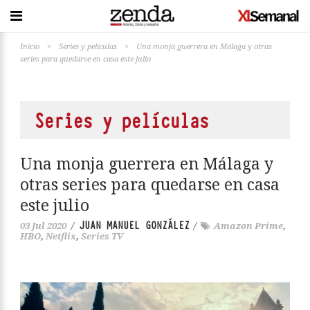
Inicio
>
Series y películas
>
Una monja guerrera en Málaga y otras
series para quedarse en casa este julio
Series y películas
Una monja guerrera en Málaga y
otras series para quedarse en casa
este julio
JUAN MANUEL GONZÁLEZ
03 Jul 2020
/
/
Amazon Prime
,
HBO
,
Netflix
,
Series TV