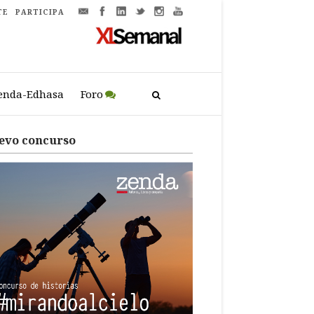
TE
PARTICIPA
enda-Edhasa
Foro
evo concurso