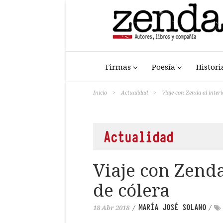
Firmas
Poesía
Histori
Inicio
>
Actualidad
>
Viaje con Zenda al interi
Actualidad
Viaje con Zenda
de cólera
MARÍA JOSÉ SOLANO
18 Abr 2018
/
/