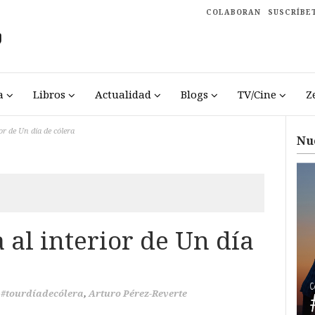
COLABORAN
SUSCRÍBE
a
Libros
Actualidad
Blogs
TV/Cine
Z
or de Un día de cólera
Nu
 al interior de Un día
#tourdíadecólera
,
Arturo Pérez-Reverte