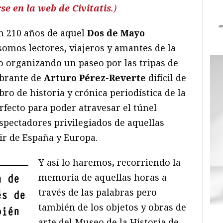
se en la web de Civitatis
.)
n 210 años de aquel
Dos de Mayo
somos lectores, viajeros y amantes de la
o organizando un paseo por las tripas de
vibrante de
Arturo Pérez-Reverte
difícil de
ibro de historia y crónica periodística de la
fecto para poder atravesar el túnel
spectadores privilegiados de aquellas
ir de España y Europa.
Y así lo haremos
,
recorriendo la
memoria de aquellas horas a
a de
través de las palabras pero
és de
también de los objetos y obras de
bién
arte del Museo de la Historia de