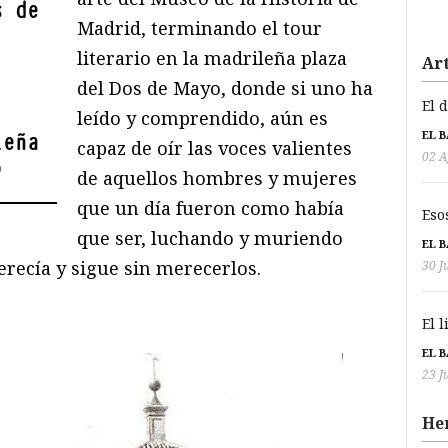
s de
Madrid, terminando el tour
literario en la madrileña plaza
Art
del Dos de Mayo, donde si uno ha
El 
leído y comprendido, aún es
EL 
leña
capaz de oír las voces valientes
02 A
"
de aquellos hombres y mujeres
que un día fueron como había
Eso
que ser, luchando y muriendo
EL 
recía y sigue sin merecerlos.
30 J
El 
EL 
23 J
He