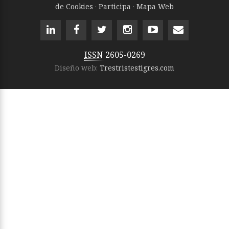
de Cookies
·
Participa
·
Mapa Web
ISSN
2605-0269
Diseño web:
Trestristestigres.com