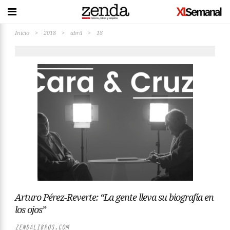
Inicio
>
2018
>
abril
>
18
Arturo Pérez-Reverte: “La gente lleva su biografía en
los ojos”
ZENDALIBROS.COM