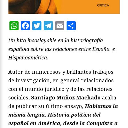
WhatsApp
Facebook
Twitter
Telegram
Email
Compartir
Un hito insoslayable en la historiografía
española sobre las relaciones entre España e
Hispanoamérica.
Autor de numerosos y brillantes trabajos
de investigación, en general relacionados
con el mundo jurídico y de las relaciones
sociales,
Santiago Muñoz Machado
acaba
de publicar su último ensayo,
Hablamos la
misma lengua
.
Historia pol
í
tica del
espa
ñ
ol en Am
é
rica, desde la Conquista a