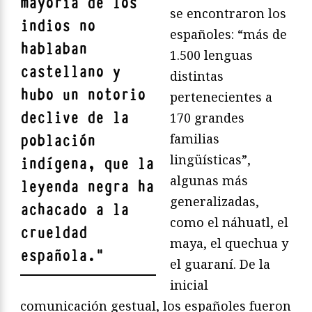
mayoría de los
se encontraron los
indios no
españoles: “más de
hablaban
1.500 lenguas
castellano y
distintas
hubo un notorio
pertenecientes a
declive de la
170 grandes
familias
población
lingüísticas”,
indígena, que la
algunas más
leyenda negra ha
generalizadas,
achacado a la
como el náhuatl, el
crueldad
maya, el quechua y
española.
"
el guaraní. De la
inicial
comunicación gestual, los españoles fueron