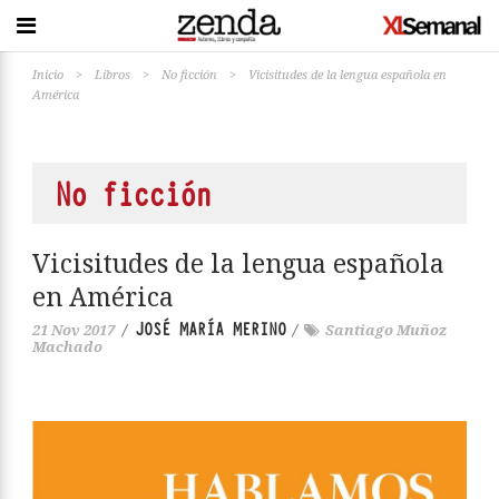
Inicio
>
Libros
>
No ficción
>
Vicisitudes de la lengua española en
América
No ficción
Vicisitudes de la lengua española
en América
JOSÉ MARÍA MERINO
21 Nov 2017
/
/
Santiago Muñoz
Machado