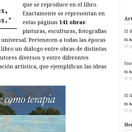
que se reproduce en el libro.
es,
Exactamente se representan en
Art
as.
"
estas páginas
141 obras
:
pinturas, esculturas, fotografías
El 
 universal. Pertenecen a todas las épocas
EL 
02 A
l libro un diálogo entre obras de distintas
utores diversos y entre diferentes
Eso
ción artística, que ejemplifican las ideas
EL 
30 J
El 
EL 
23 J
He