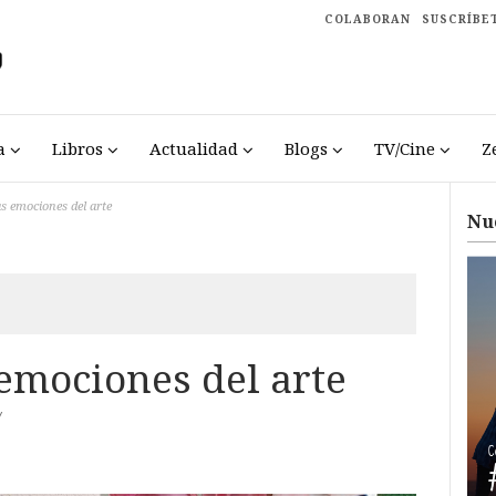
COLABORAN
SUSCRÍBE
a
Libros
Actualidad
Blogs
TV/Cine
Z
as emociones del arte
Nu
 emociones del arte
/