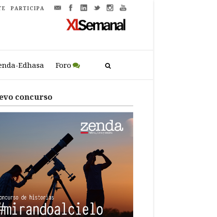
TE
PARTICIPA
enda-Edhasa
Foro
evo concurso