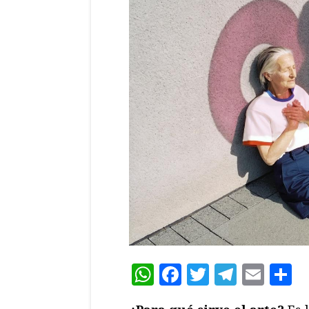
WhatsApp
Facebook
Twitter
Teleg
Ema
C