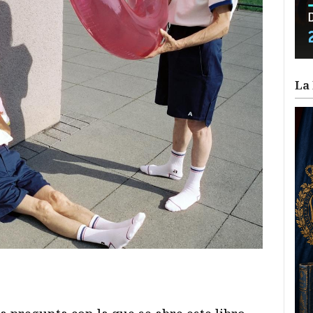
La 
ram
il
ompartir