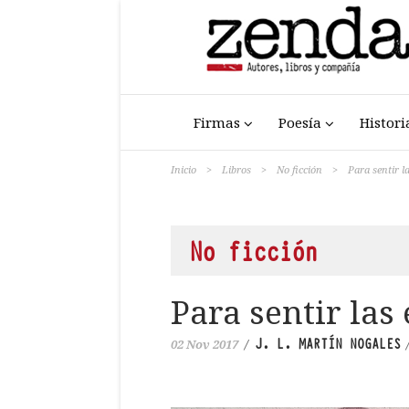
Firmas
Poesía
Histori
Inicio
>
Libros
>
No ficción
>
Para sentir l
No ficción
Para sentir las
J. L. MARTÍN NOGALES
02 Nov 2017
/