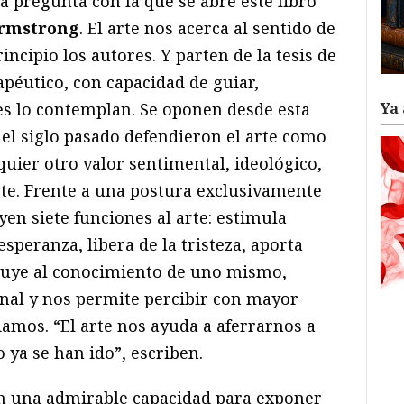
a pregunta con la que se abre este libro
Armstrong
. El arte nos acerca al sentido de
incipio los autores. Y parten de la tesis de
apéutico, con capacidad de guiar,
es lo contemplan. Se oponen desde esta
Ya 
n el siglo pasado defendieron el arte como
ier otro valor sentimental, ideológico,
 arte. Frente a una postura exclusivamente
uyen siete funciones al arte: estimula
speranza, libera de la tristeza, aporta
ibuye al conocimiento de uno mismo,
nal y nos permite percibir con mayor
amos. “El arte nos ayuda a aferrarnos a
ya se han ido”, escriben.
n una admirable capacidad para exponer