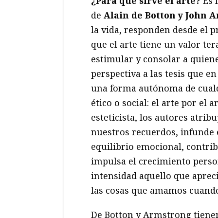
¿Para qué sirve el arte?
Es l
de
Alain de Botton y John 
la vida, responden desde el pr
que el arte tiene un valor ter
estimular y consolar a quien
perspectiva a las tesis que e
una forma autónoma de cualqu
ético o social: el arte por el
esteticista, los autores atrib
nuestros recuerdos, infunde e
equilibrio emocional, contr
impulsa el crecimiento perso
intensidad aquello que apreci
las cosas que amamos cuando 
De Botton y Armstrong tiene