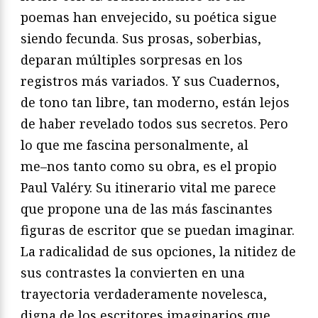
poemas han envejecido, su
poética sigue
siendo fecunda. Sus prosas, soberbias,
deparan
múltiples sorpresas en los
registros más variados. Y sus
Cuader
nos
,
de tono tan libre, tan moderno, están lejos
de haber revelado to
dos sus secretos. Pero
lo que me fascina personalmente, al
me
–
nos tanto como su obra, es el propio
Paul Valéry. Su itinerario
vital me parece
que propone una de las más fascinantes
figuras
de escritor que se puedan imaginar.
La radicalidad de sus opcio
nes, la nitidez de
sus contrastes la convierten en una
trayectoria
verdaderamente novelesca,
digna de los escritores imaginarios
que