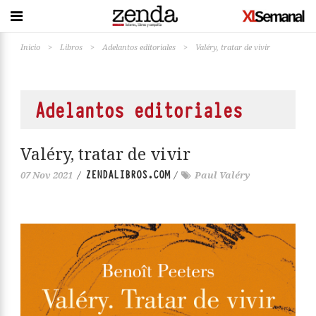
Inicio
>
Libros
>
Adelantos editoriales
>
Valéry, tratar de vivir
Adelantos editoriales
Valéry, tratar de vivir
ZENDALIBROS.COM
07 Nov 2021
/
/
Paul Valéry