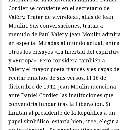
Cordier se convierte en el secretario de
Valéry. Tratar de vivir
«Rex», alias de Jean
Moulin. Sus conversaciones, tratan a
menu
do de Paul Valéry. Jean Moulin admira
en especial
Miradas al
mundo actual
, entre
otros los ensayos «La libertad del espíritu»
y
«Europa». Pero considera también a
Valéry el mayor poeta fran
cés y es capaz de
recitar muchos de sus versos. El 16 de
diciem
bre de 1942, Jean Moulin menciona
ante Daniel Cordier las ins
tituciones que
convendría fundar tras la Liberación. Si
limitan
al presidente de la República a un
papel simbólico, estaría bien,
cree, elegir a
un intelectual. «Su papel político estará tan