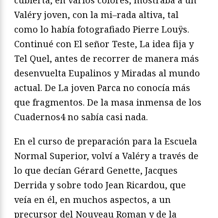
Valéry joven, con la mi
–
rada altiva, tal
como lo había fotografiado Pierre Louÿs.
Conti
nué con
El señor Teste
,
La idea fija
y
Tel Quel
, antes de recorrer
de manera más
desenvuelta
Eupalinos
y
Miradas al mundo
ac
tual
. De
La joven Parca
no conocía más
que fragmentos. De la
masa inmensa de los
Cuadernos
4
no sabía casi nada.
En el curso de preparación para la Escuela
Normal Superior,
volví a Valéry a través de
lo que decían Gérard Genette, Jacques
Derrida y sobre todo Jean Ricardou, que
veía en él, en muchos
aspectos, a un
precursor del Nouveau Roman y de la