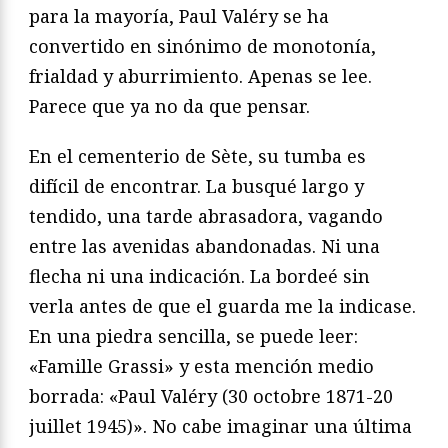
para la mayoría, Paul Valéry se ha
convertido en sinó
nimo de monotonía,
frialdad y aburrimiento. Apenas se lee.
Pa
rece que ya no da que pensar.
En el cementerio de Sète, su tumba es
difícil de encontrar. La
busqué largo y
tendido, una tarde abrasadora, vagando
entre las
avenidas abandonadas. Ni una
flecha ni una indicación. La bor
deé sin
verla antes de que el guarda me la indicase.
En una pie
dra sencilla, se puede leer:
«Famille Grassi» y esta mención me
dio
borrada: «Paul Valéry (30 octobre 1871-20
juillet 1945)». No
cabe imaginar una última