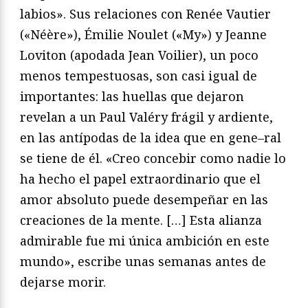
labios». Sus relaciones con Re
née Vautier
(«Néère»), Émilie Noulet («My») y Jeanne
Loviton
(apodada Jean Voilier), un poco
menos tempestuosas, son casi
igual de
importantes: las huellas que dejaron
revelan a un Paul
Valéry frágil y ardiente,
en las antípodas de la idea que en gene
–
ral
se tiene de él. «Creo concebir como nadie lo
ha hecho el pa
pel extraordinario que
el
amor absoluto
puede desempeñar en
las
creaciones de la mente. […]
Esta alianza
admirable fue mi
única ambición en este
mundo
», escribe unas semanas antes de
dejarse morir.