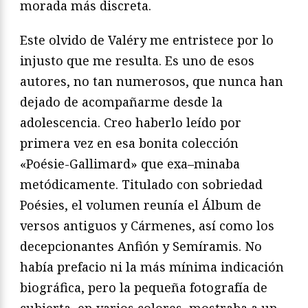
morada más discreta.
Este olvido de Valéry me entristece por lo
injusto que me resulta.
Es uno de esos
autores, no tan numerosos, que nunca han
dejado
de acompañarme desde la
adolescencia. Creo haberlo leído por
primera vez en esa bonita colección
«Poésie-Gallimard» que exa
–
minaba
metódicamente. Titulado con sobriedad
Poésies
, el volu
men reunía el
Álbum de
versos antiguos
y
Cármenes
, así como los
decepcionantes
Anfión
y
Semíramis
. No
había prefacio ni la más
mínima indicación
biográfica, pero la pequeña fotografía de
cu
bierta, en varios colores, mostraba a un