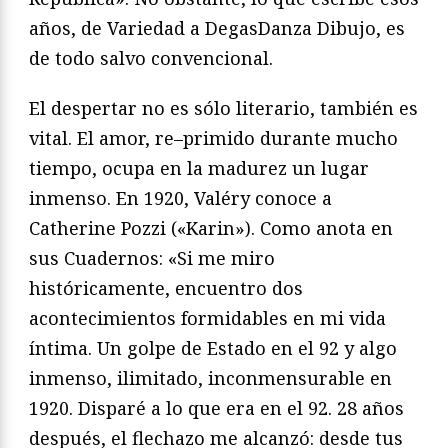
años, de
Variedad
a
Degas
Danza Dibujo
, es
de todo salvo convencional.
El despertar no es sólo literario, también es
vital. El amor, re
–
primido durante mucho
tiempo, ocupa en la madurez un lugar
inmenso. En 1920, Valéry conoce a
Catherine Pozzi («Karin»).
Como anota en
sus
Cuadernos
: «Si me miro
históricamente, en
cuentro dos
acontecimientos formidables en mi vida
íntima. Un
golpe de Estado en el 92 y algo
inmenso, ilimitado, inconmensu
rable en
1920. Disparé a lo que era en el 92. 28 años
después, el
flechazo me alcanzó: desde tus