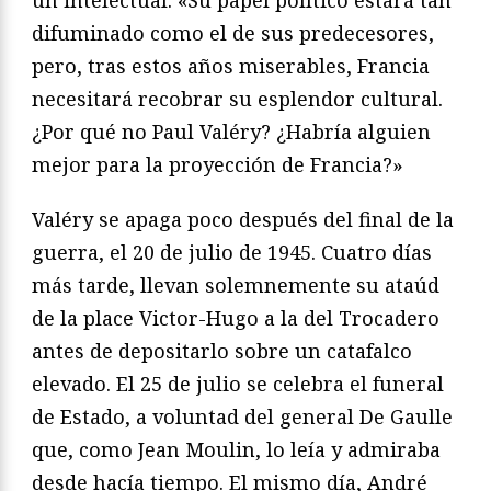
difumi
nado como el de sus predecesores,
pero, tras estos años misera
bles, Francia
necesitará recobrar su esplendor cultural.
¿Por qué
no Paul Valéry? ¿Habría alguien
mejor para la proyección de
Francia?»
Valéry se apaga poco después del final de la
guerra, el 20 de julio
de 1945. Cuatro días
más tarde, llevan solemnemente su ataúd
de
la place Victor-Hugo a la del Trocadero
antes de depositarlo so
bre un catafalco
elevado. El 25 de julio se celebra el funeral
de
Estado, a voluntad del general De Gaulle
que, como Jean Mou
lin, lo leía y admiraba
desde hacía tiempo. El mismo día, An
dré