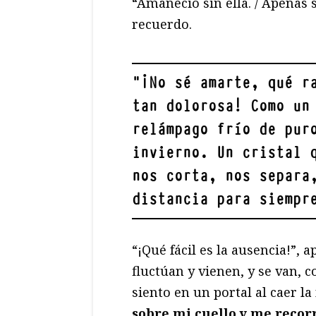
“Amaneció sin ella. / Apenas s
recuerdo.
"
¡No sé amarte, qué r
tan dolorosa! Como un
relámpago frío de pur
invierno. Un cristal 
nos corta, nos separa
distancia para siempr
“¡Qué fácil es la ausencia!”
fluctúan y vienen, y se van, c
siento en un portal al caer l
sobre mi cuello y me recor