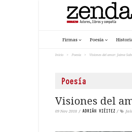
Firmas
Poesía
Histori
Inicio
>
Poesía
>
Visiones del amor: Jaime Sab
Poesía
Visiones del a
ADRIÁN VIÉITEZ
09 Nov 2018
/
/
Jai