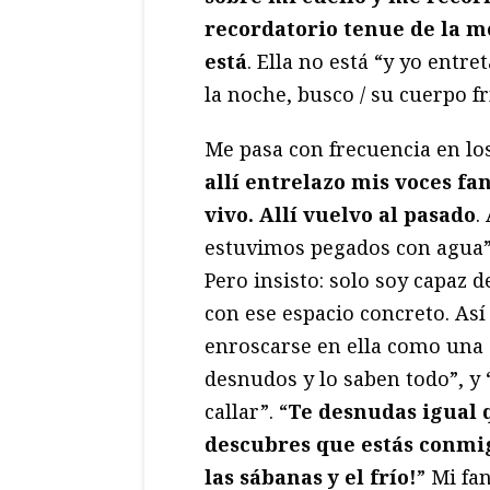
recordatorio tenue de la m
está
. Ella no está “y yo entre
la noche, busco / su cuerpo fr
Me pasa con frecuencia en los
allí entrelazo mis voces fa
vivo. Allí vuelvo al pasado
.
estuvimos pegados con agua”
Pero insisto: solo soy capaz 
con ese espacio concreto. As
enroscarse en ella como una 
desnudos y lo saben todo”, y
callar”. “
Te desnudas igual q
descubres que estás conmig
las sábanas y el frío!
” Mi fa