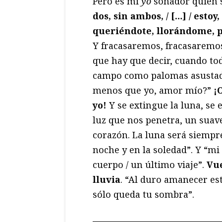
Pero es mi
yo
soñador quien s
dos, sin ambos, / […] / estoy
queriéndote, llorándome, 
Y fracasaremos, fracasaremos
que hay que decir, cuando tod
campo como palomas asustada
menos que yo, amor mío?”
¡O
yo!
Y se extingue la luna, se
luz que nos penetra, un suav
corazón. La luna será siempre
noche y en la soledad”. Y “m
cuerpo / un último viaje”.
Vue
lluvia
. “Al duro amanecer es
sólo queda tu sombra”.