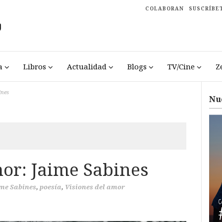
COLABORAN
SUSCRÍBE
a
Libros
Actualidad
Blogs
TV/Cine
Z
ines
Nu
mor: Jaime Sabines
me Sabines
,
poesía
,
Visiones del amor