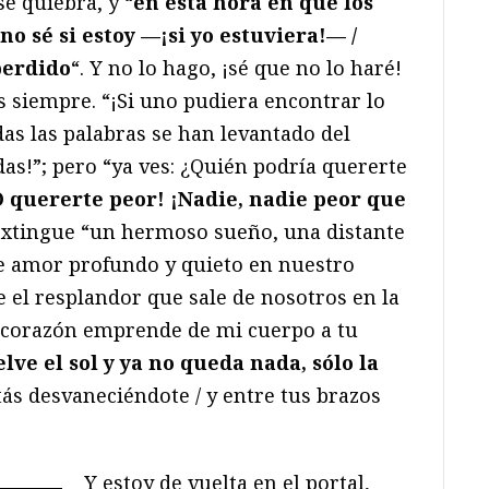
e quiebra, y “
en esta hora en que los
, no sé si estoy —¡si yo estuviera!— /
perdido
“. Y no lo hago, ¡sé que no lo haré!
 siempre. “¡Si uno pudiera encontrar lo
as las palabras se han levantado del
s!”; pero “ya ves: ¿Quién podría quererte
 quererte peor! ¡Nadie, nadie peor que
 extingue “un hermoso sueño, una distante
e amor profundo y quieto en nuestro
 el resplandor que sale de nosotros en la
i corazón emprende de mi cuerpo a tu
lve el sol y ya no queda nada, sólo la
tás desvaneciéndote / y entre tus brazos
Y estoy de vuelta en el portal,