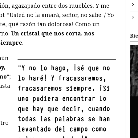
ción, agazapado entre dos muebles. Y me
o!: “Usted no la amará, señor, no sabe. / Yo
te, qué razón tan dolorosa! Como un
rno.
Un cristal que nos corta, nos
Bi
 siempre
.
aún
y,
"
Y no lo hago, ¡sé que no
smo
“;
lo haré! Y fracasaremos,
asta
fracasaremos siempre. ¡Si
uno pudiera encontrar lo
que hay que decir, cuando
todas las palabras se han
otro
levantado del campo como