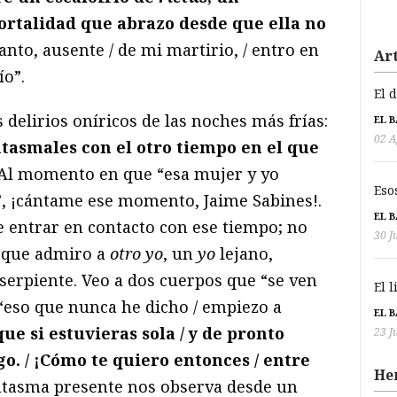
ortalidad que abrazo desde que ella no
tanto, ausente / de mi martirio, / entro en
Art
ío”.
El 
 delirios oníricos de las noches más frías:
EL 
02 A
ntasmales con el otro tiempo en el que
 Al momento en que “esa mujer y yo
Eso
, ¡cántame ese momento, Jaime Sabines!.
EL 
de entrar en contacto con ese tiempo; no
30 J
í que admiro a
otro yo
, un
yo
lejano,
serpiente. Veo a dos cuerpos que “se ven
El 
 “eso que nunca he dicho / empiezo a
EL 
ue si estuvieras sola / y de pronto
23 J
o. / ¡Cómo te quiero entonces / entre
He
ntasma presente nos observa desde un