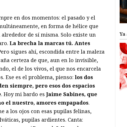
ram
il
ompartir
empre en dos momentos: el pasado y el
imultáneamente, en forma de hélice que
Ya 
d alrededor de sí misma. Solo existe un
aro.
La brecha la marcas tú. Antes
 Pero sigues ahí, escondida entre la maleza
aña certeza de que, aun en lo invisible,
do, el de los vivos, el que nos encarcela
os. Ese es el problema, pienso:
los dos
den siempre, pero esos dos espacios
e
. Hoy mi bardo es
Jaime Sabines, que
omo el nuestro, amores empapados
.
a los ojos con esas pupilas felinas,
váticas, pupilas ardientes. Canta: