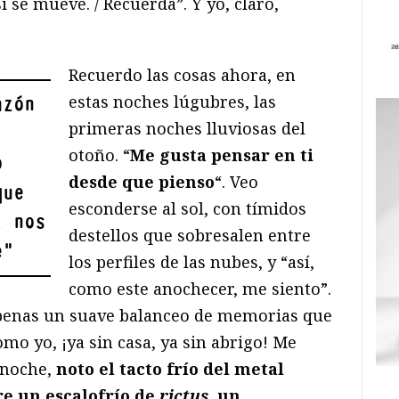
i se mueve. / Recuerda”. Y yo, claro,
Recuerdo las cosas ahora, en
estas noches lúgubres, las
azón
primeras noches lluviosas del
otoño. “
Me gusta pensar en ti
o
desde que pienso
“. Veo
que
esconderse al sol, con tímidos
, nos
destellos que sobresalen entre
e
"
los perfiles de las nubes, y “así,
como este anochecer, me siento”.
, apenas un suave balanceo de memorias que
omo yo, ¡ya sin casa, ya sin abrigo! Me
a noche,
noto el tacto frío del metal
re un escalofrío de
rictus
, un