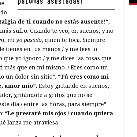
palomas asustadas!
"
ue
odo
talgia de ti cuando no estás ausente!
“,
 más sufro. Cuando te veo, en sueños, y no
yo, mi
yo pasado
, quien te toca. Siempre
e tienes en tus manos / y me lees lo
o que yo ignoro / y me dices las cosas que
ti más que en mí mismo. / Eres como un
 un dolor sin sitio”. “
Tú eres como mi
e, amor mío”.
Estoy gritando en sueños,
ador, gritándote a gritos que no se
te día / entre las horas, para siempre”.
: “
Le prestaré mis ojos / cuando quiera
qué lanza me atraviesa!