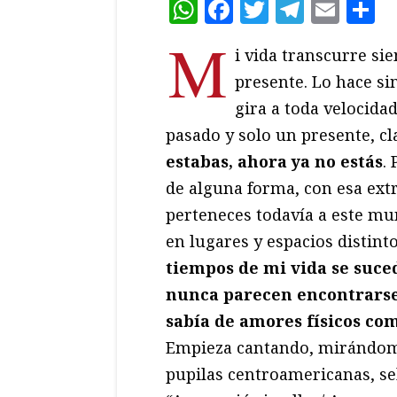
WhatsApp
Facebook
Twitter
Teleg
Ema
C
M
i vida transcurre si
presente. Lo hace s
gira a toda velocida
pasado y solo un presente, cl
estabas, ahora ya no estás
.
de alguna forma, con esa extr
perteneces todavía a este mun
en lugares y espacios distint
tiempos de mi vida se suce
nunca parecen encontrars
sabía de amores físicos c
Empieza cantando, mirándome 
pupilas centroamericanas, sel