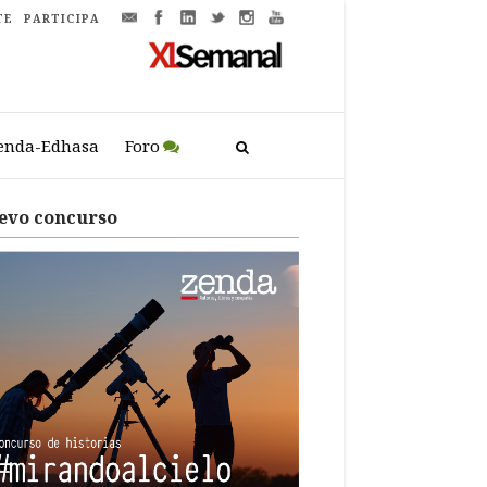
TE
PARTICIPA
enda-Edhasa
Foro
evo concurso