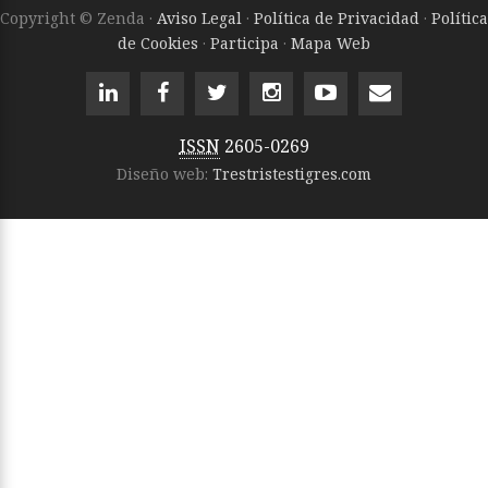
Copyright © Zenda ·
Aviso Legal
·
Política de Privacidad
·
Política
de Cookies
·
Participa
·
Mapa Web
ISSN
2605-0269
Diseño web:
Trestristestigres.com