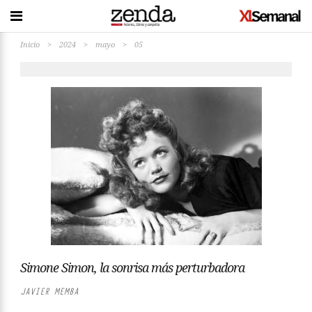
Inicio
>
2024
>
mayo
>
05
Simone Simon, la sonrisa más perturbadora
JAVIER MEMBA