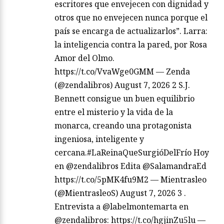
escritores que envejecen con dignidad y
otros que no envejecen nunca porque el
país se encarga de actualizarlos”. Larra:
la inteligencia contra la pared, por Rosa
Amor del Olmo.
https://t.co/VvaWge0GMM — Zenda
(@zendalibros) August 7, 2026 2 S.J.
Bennett consigue un buen equilibrio
entre el misterio y la vida de la
monarca, creando una protagonista
ingeniosa, inteligente y
cercana.#LaReinaQueSurgióDelFrío Hoy
en @zendalibros Edita @SalamandraEd
https://t.co/5pMK4fu9M2 — Mientrasleo
(@MientrasleoS) August 7, 2026 3 .
Entrevista a @labelmontemarta en
@zendalibros: https://t.co/hgjinZu5lu —