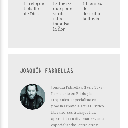
El reloj de
La fuerza
14 formas
bolsillo
que por el
de
de Dios
verde
describir
tallo
la lluvia
impulsa
la flor
JOAQUÍN FABRELLAS
Joaquín Fabrellas, (Jaén, 1975).
Licenciado en Filología
Hispánica. Especialista en
poesía española actual. Crítico
literario, sus trabajos han
aparecido en diversas revistas
especializadas, entre otras: