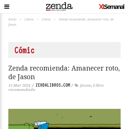
Inicio
>
Libros
>
Cómic
>
Zenda recomienda: Amanecer roto, de
Jason
Cómic
Zenda recomienda: Amanecer roto,
de Jason
ZENDALIBROS.COM
15 Mar 2024
/
/
Jason
,
Libro
recomendado