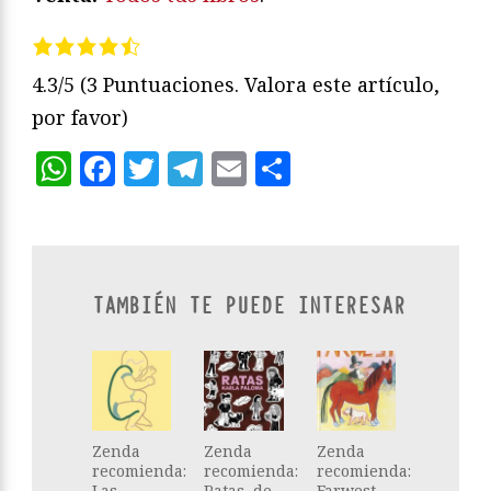
4.3/5
(3 Puntuaciones. Valora este artículo,
por favor)
WhatsApp
Facebook
Twitter
Telegram
Email
Compartir
TAMBIÉN TE PUEDE INTERESAR
Zenda
Zenda
Zenda
recomienda:
recomienda:
recomienda:
Las
Ratas, de
Farwest,