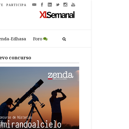
TE
PARTICIPA
enda-Edhasa
Foro
evo concurso