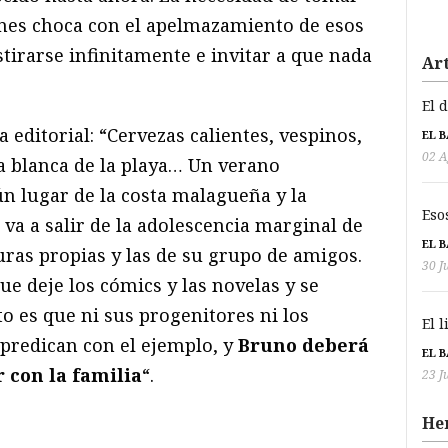
ones choca con el apelmazamiento de esos
tirarse infinitamente e invitar a que nada
Art
El 
ia editorial: “Cervezas calientes, vespinos,
EL 
02 A
a blanca de la playa… Un verano
ún lugar de la costa malagueña y la
Eso
va a salir de la adolescencia marginal de
EL 
uras propias y las de su grupo de amigos.
30 J
ue deje los cómics y las novelas y se
to es que ni sus progenitores ni los
El 
predican con el ejemplo, y
Bruno deberá
EL 
r con la familia
“.
23 J
He