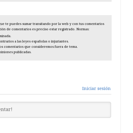
l que te puedes sumar transitando por la web y con tus comentarios
cción de comentarios es preciso estar registrado. Normas:
iminada.
trarios a las leyes españolas o injuriantes.
los comentarios que consideremos fuera de tema.
piniones publicadas.
Iniciar sesión