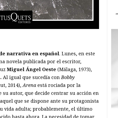
ram
il
ompartir
de narrativa en español
. Lunes, en este
ima novela publicada por el escritor,
luz
Miguel Ángel Oeste
(Málaga, 1973),
s
.
Al igual que sucedía con
Bobby
Zut, 2014),
Arena
está rociada por la
 su autor, que decide centrar su acción en
 aquel que se dispone ante su protagonista
u vida adulta; probablemente, el último
ocido hasta ahora. La necesidad de tomar