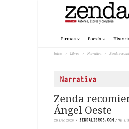
Firmas
Poesía
Histori
Inicio
>
Libros
>
Narrativa
>
Zenda recomi
Narrativa
Zenda recomien
Ángel Oeste
ZENDALIBROS.COM
28 Dic 2020
/
/
Li