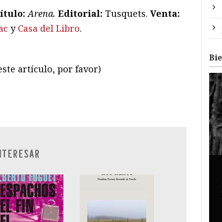
ítulo:
Arena
.
Editorial:
Tusquets.
V
enta:
ac
y
Casa del Libro
.
Bi
ste artículo, por favor)
ram
il
ompartir
NTERESAR