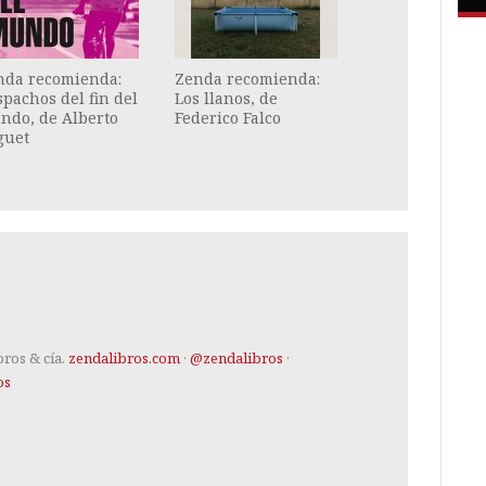
nda recomienda:
Zenda recomienda:
pachos del fin del
Los llanos, de
ndo, de Alberto
Federico Falco
guet
bros & cía.
zendalibros.com
·
@zendalibros
·
os