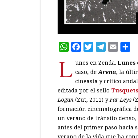
WhatsApp
Facebook
Twitter
Teleg
Ema
C
L
unes en Zenda.
Lunes 
caso, de
Arena
, la últ
cineasta y crítico anda
editada por el sello
Tusquet
Logan
(Zut, 2011) y
Far Leys
(
formación cinematográfica de
un verano de tránsito denso,
antes del primer paso hacia s
verano de la vida que ha con