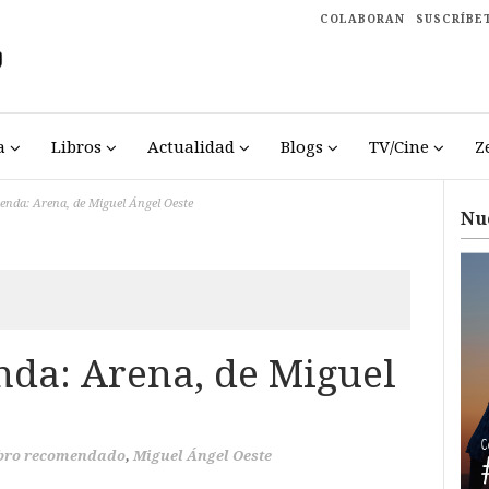
COLABORAN
SUSCRÍBE
a
Libros
Actualidad
Blogs
TV/Cine
Z
enda: Arena, de Miguel Ángel Oeste
Nu
da: Arena, de Miguel
bro recomendado
,
Miguel Ángel Oeste