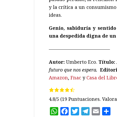
y la crítica a un consumismo 
ideas.
Genio, sabiduría y sentido
una despedida digna de un
—————————————
Autor:
Umberto Eco.
T
ítulo:
futuro que nos espera.
Editor
Amazon
,
Fnac
y
Casa del Libr
4.8/5
(19 Puntuaciones. Valora 
WhatsApp
Facebook
Twitter
Teleg
Ema
C