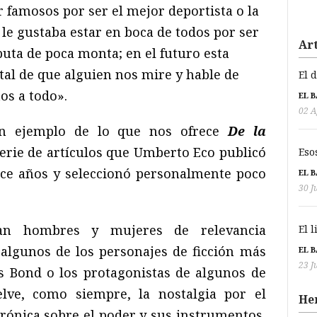
 famosos por ser el mejor deportista o la
 le gustaba estar en boca de todos por ser
Art
uta de poca monta; en el futuro esta
 tal de que alguien nos mire y hable de
El 
os a todo».
EL 
02 A
en ejemplo de lo que nos ofrece
De la
serie de artículos que Umberto Eco publicó
Eso
nce años y seleccionó personalmente poco
EL 
30 J
ean hombres y mujeres de relevancia
El 
 algunos de los personajes de ficción más
EL 
23 J
 Bond o los protagonistas de algunos de
elve, como siempre, la nostalgia por el
He
irónica sobre el poder y sus instrumentos,