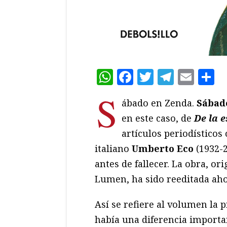
WhatsApp
Facebook
Twitter
Teleg
Ema
C
S
ábado en Zenda.
Sábad
en este caso, de
De la e
artículos periodísticos
italiano
Umberto Eco
(1932-2
antes de fallecer. La obra, o
Lumen, ha sido reeditada aho
Así se refiere al volumen la p
había una diferencia importa