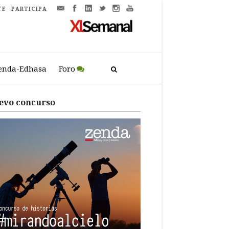
TE
PARTICIPA
enda-Edhasa
Foro
evo concurso