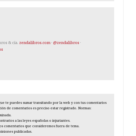
bros & cía.
zendalibros.com
·
@zendalibros
·
os
l que te puedes sumar transitando por la web y con tus comentarios
cción de comentarios es preciso estar registrado. Normas:
iminada.
trarios a las leyes españolas o injuriantes.
los comentarios que consideremos fuera de tema.
piniones publicadas.