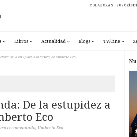
COLABORAN
SUSCRÍBE
a
Libros
Actualidad
Blogs
TV/Cine
Z
nda: De la estupidez a la locura, de Umberto Eco
Nu
da: De la estupidez a
mberto Eco
bro recomendado
,
Umberto Eco