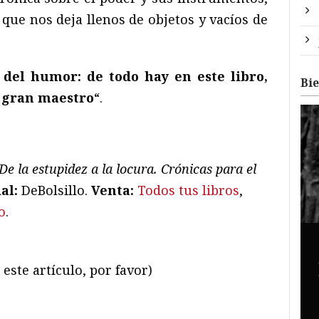
que nos deja llenos de objetos y vacíos de
 del humor: de todo hay en este libro,
Bi
 gran maestro
“.
De la estupidez a la locura. Crónicas para el
ial:
DeBolsillo.
Venta:
Todos tus libros
,
o
.
este artículo, por favor)
ram
il
ompartir