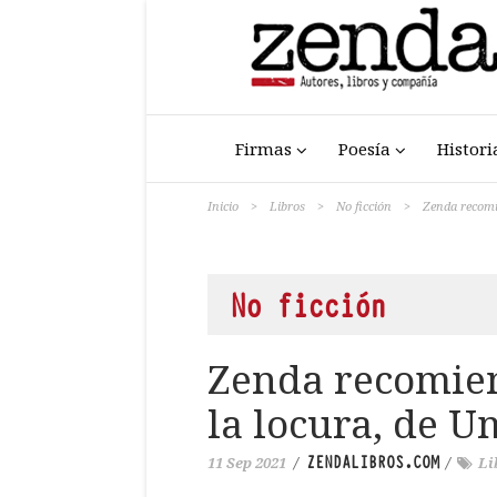
Firmas
Poesía
Histori
Inicio
>
Libros
>
No ficción
>
Zenda recomie
No ficción
Zenda recomien
la locura, de U
ZENDALIBROS.COM
11 Sep 2021
/
/
Li