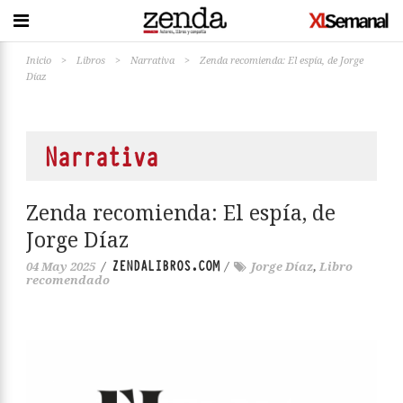
Inicio
>
Libros
>
Narrativa
>
Zenda recomienda: El espía, de Jorge
Díaz
Narrativa
Zenda recomienda: El espía, de
Jorge Díaz
ZENDALIBROS.COM
04 May 2025
/
/
Jorge Díaz
,
Libro
recomendado