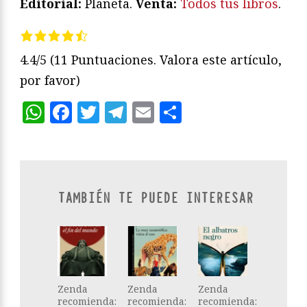
Editorial:
Planeta.
Venta:
Todos tus libros
.
4.4/5
(11 Puntuaciones. Valora este artículo,
por favor)
WhatsApp
Facebook
Twitter
Telegram
Email
Compartir
TAMBIÉN TE PUEDE INTERESAR
Zenda
Zenda
Zenda
recomienda:
recomienda:
recomienda: