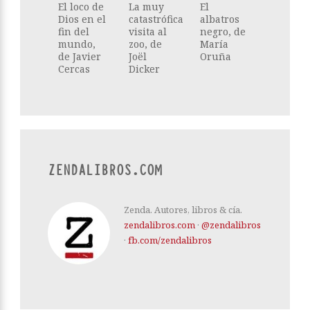
El loco de
La muy
El
Dios en el
catastrófica
albatros
fin del
visita al
negro, de
mundo,
zoo, de
María
de Javier
Joël
Oruña
Cercas
Dicker
ZENDALIBROS.COM
Zenda. Autores, libros & cía.
zendalibros.com
·
@zendalibros
·
fb.com/zendalibros