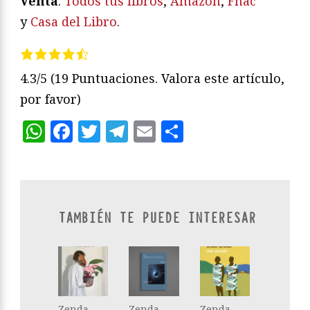
Venta
:
Todos tus libros
,
Amazon
,
Fnac
y
Casa del Libro
.
4.3/5
(19 Puntuaciones. Valora este artículo,
por favor)
WhatsApp
Facebook
Twitter
Telegram
Email
Compartir
TAMBIÉN TE PUEDE INTERESAR
Zenda
Zenda
Zenda