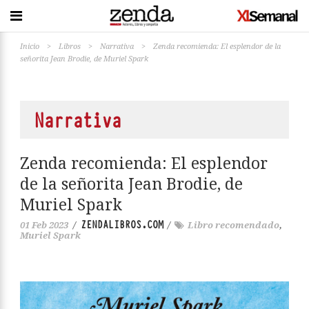
Inicio
>
Libros
>
Narrativa
>
Zenda recomienda: El esplendor de la
señorita Jean Brodie, de Muriel Spark
Narrativa
Zenda recomienda: El esplendor
de la señorita Jean Brodie, de
Muriel Spark
ZENDALIBROS.COM
01 Feb 2023
/
/
Libro recomendado
,
Muriel Spark