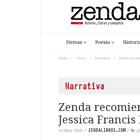
Firmas
Poesía
Histori
Inicio
>
Libros
>
Narrativa
>
Zenda recomie
Narrativa
Zenda recomien
Jessica Francis
ZENDALIBROS.COM
13 May 2026
/
/
J