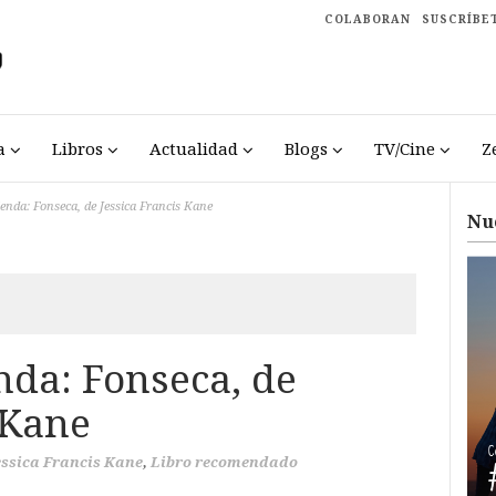
COLABORAN
SUSCRÍBE
a
Libros
Actualidad
Blogs
TV/Cine
Z
nda: Fonseca, de Jessica Francis Kane
Nu
da: Fonseca, de
 Kane
essica Francis Kane
,
Libro recomendado