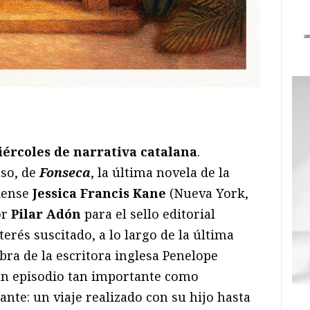
ram
il
ompartir
ércoles de narrativa catalana
.
aso, de
Fonseca
, la última novela de la
dense
Jessica Francis Kane
(Nueva York,
or
Pilar Adón
para el sello editorial
interés suscitado, a lo largo de la última
obra de la escritora inglesa Penelope
un episodio tan importante como
ante: un viaje realizado con su hijo hasta