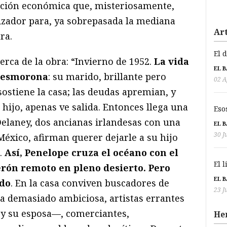
ación económica que, misteriosamente,
izador para, ya sobrepasada la mediana
Art
ra.
El 
erca de la obra: “Invierno de 1952.
La vida
EL 
 desmorona
: su marido, brillante pero
02 A
sostiene la casa; las deudas apremian, y
 hijo, apenas ve salida. Entonces llega una
Eso
Delaney, dos ancianas irlandesas con una
EL 
30 J
México, afirman querer dejarle a su hijo
.
Así, Penelope cruza el océano con el
El 
erón remoto en pleno desierto. Pero
EL 
ido
. En la casa conviven buscadores de
23 J
a demasiado ambiciosa, artistas errantes
y su esposa—, comerciantes,
He