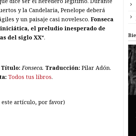
e dice ser el heredero legítimo. Durante
uertos y la Candelaria, Penelope deberá
ágiles y un paisaje casi novelesco.
Fonseca
 iniciática, el preludio inesperado de
Bi
as del siglo XX
“.
.
Título:
Fonseca.
Traducción:
Pilar Adón.
ta:
Todos tus libros
.
este artículo, por favor)
ram
il
ompartir