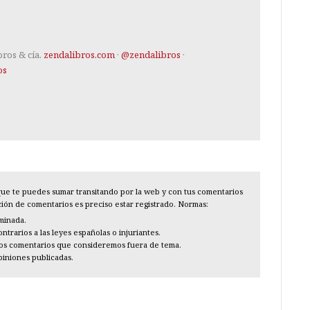
bros & cía.
zendalibros.com
·
@zendalibros
·
os
l que te puedes sumar transitando por la web y con tus comentarios
cción de comentarios es preciso estar registrado. Normas:
iminada.
trarios a las leyes españolas o injuriantes.
los comentarios que consideremos fuera de tema.
piniones publicadas.