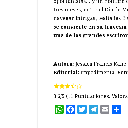
oportunistas… y un hombre qu
tres meses, entre el Día de M
navegar intrigas, lealtades fr
se convierte en su travesía
una de las grandes escritor
—————————————
Autora:
Jessica Francis Kane
Editorial:
Impedimenta.
Ven
3.6/5
(11 Puntuaciones. Valora 
WhatsApp
Facebook
Twitter
Teleg
Ema
C