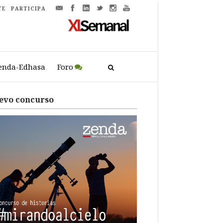
TE
PARTICIPA
enda-Edhasa
Foro
evo concurso