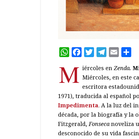
WhatsApp
Facebook
Twitter
Teleg
Ema
C
M
iércoles en
Zenda.
Mi
Miércoles, en este c
escritora estadouni
1971), traducida al español p
Impedimenta
. A la luz del 
década, por la biografía y la 
Fitzgerald,
Fonseca
noveliza 
desconocido de su vida fascin