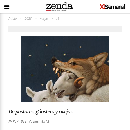
Inicio
>
2026
>
mayo
>
13
De pastores, gánsters y ovejas
MARTA DEL RIEGO ANTA