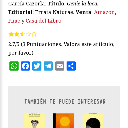
García Cazorla.
Título
:
Gènie la loca.
Editorial
: Errata Naturae.
Venta
:
Amazon
,
Fnac
y
Casa del Libro
.
2.7/5
(3 Puntuaciones. Valora este artículo,
por favor)
WhatsApp
Facebook
Twitter
Telegram
Email
Compartir
TAMBIÉN TE PUEDE INTERESAR