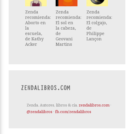
Zenda
Zenda
Zenda
recomienda:
recomienda:
recomienda:
Aborto en
El sol en
El colgajo,
la
la cabeza,
de
escuela,
de
Philippe
de Kathy
Geovani
Lançon
Acker
Martins
ZENDALIBROS.COM
Zenda. Autores, libros & cía.
zendalibros.com
·
@zendalibros
·
fb.com/zendalibros