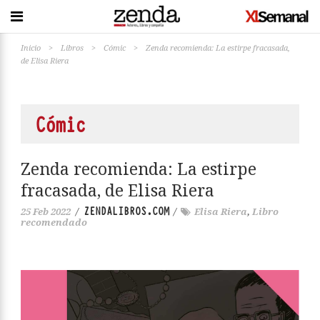
Inicio
>
Libros
>
Cómic
>
Zenda recomienda: La estirpe fracasada,
de Elisa Riera
Cómic
Zenda recomienda: La estirpe
fracasada, de Elisa Riera
ZENDALIBROS.COM
25 Feb 2022
/
/
Elisa Riera
,
Libro
recomendado