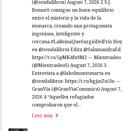
(@zendalibros) August 7, 2026 2 S.J.
Bennett consigue un buen equilibrio
entre el misterio y la vida de la
monarca, creando una protagonista
ingeniosa, inteligente y
cercana.#LaReinaQueSurgióDelFrío Hoy
en @zendalibros Edita @SalamandraEd
https://t.co/5pMK4fu9M2 — Mientrasleo
(@MientrasleoS) August 7, 2026 3 .
Entrevista a @labelmontemarta en
@zendalibros: https://t.co/hgjinZu5lu —
GranVía (@GranViaComunica) August 7,
2026 4 “Aquellos refugiados
comprobaron que el…
Leer más