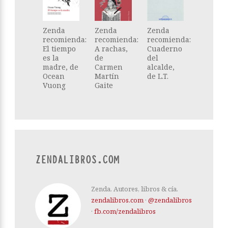
Zenda
Zenda
Zenda
recomienda:
recomienda:
recomienda:
El tiempo
A rachas,
Cuaderno
es la
de
del
madre, de
Carmen
alcalde,
Ocean
Martín
de L.T.
Vuong
Gaite
ZENDALIBROS.COM
Zenda. Autores, libros & cía.
zendalibros.com
·
@zendalibros
·
fb.com/zendalibros