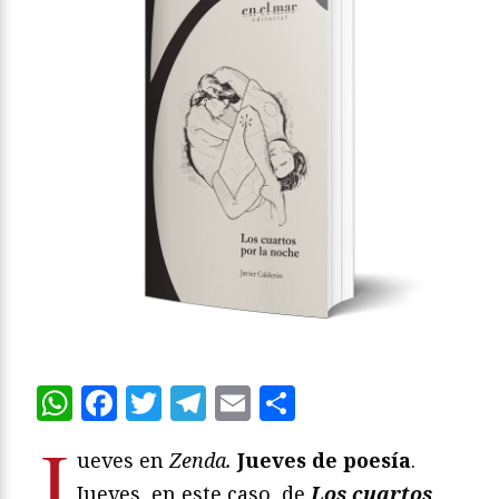
WhatsApp
Facebook
Twitter
Telegram
Email
Compartir
J
ueves en
Zenda.
Jueves de poesía
.
Jueves, en este caso, de
Los cuartos