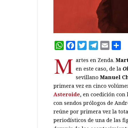
WhatsApp
Facebook
Twitter
Teleg
Ema
C
M
artes en Zenda.
Mart
en este caso, de la
O
sevillano
Manuel C
primera vez en cinco volúmen
Asteroide
, en coedición con 
con sendos prólogos de Andr
reúne por primera vez la total
periodísticos de una de las 