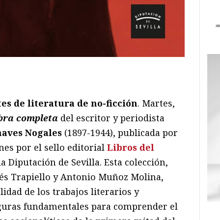
ram
il
ompartir
es de literatura de no-ficción
. Martes,
bra completa
del escritor y periodista
haves Nogales
(1897-1944), publicada por
es por el sello editorial
Libros del
la Diputación de Sevilla. Esta colección,
és Trapiello y Antonio Muñoz Molina,
idad de los trabajos literarios y
figuras fundamentales para comprender el