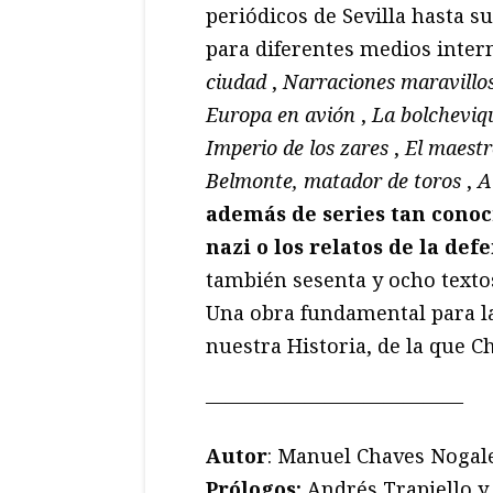
periódicos de Sevilla hasta 
para diferentes medios inter
ciudad
,
Narraciones maravillos
Europa en avión
,
La bolchevi
Imperio de los zares
,
El maestr
Belmonte, matador de toros
,
A
además de series tan conoc
nazi o los relatos de la de
también sesenta y ocho text
Una obra fundamental para la
nuestra Historia, de la que C
—————————————
Autor
: Manuel Chaves Nogal
Prólogos:
Andrés Trapiello 