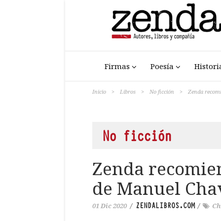
Firmas
Poesía
Histori
Inicio
>
Libros
>
No ficción
>
Zenda recomi
No ficción
Zenda recomien
de Manuel Cha
ZENDALIBROS.COM
01 Dic 2020
/
/
Ch