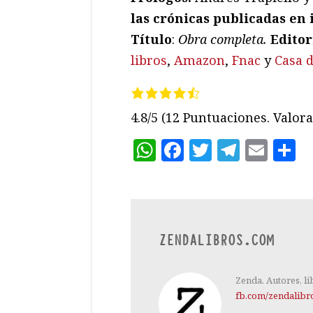
las crónicas publicadas en 
Título
:
Obra completa
.
Editor
libros
,
Amazon
,
Fnac
y
Casa d
4.8/5
(12 Puntuaciones. Valora 
WhatsApp
Facebook
Twitter
Teleg
Ema
C
ZENDALIBROS.COM
Zenda. Autores, li
fb.com/zendalibr