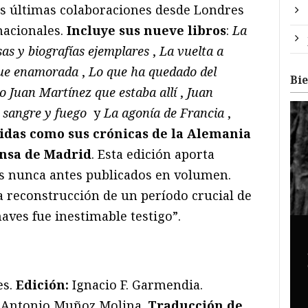
sus últimas colaboraciones desde Londres
nacionales.
Incluye sus nueve libros
:
La
as y biografías ejemplares
,
La vuelta a
que enamorada
,
Lo que ha quedado del
Bi
o Juan Martínez que estaba allí
,
Juan
 sangre y fuego
y
La agonía de Francia
,
idas como sus crónicas de la Alemania
fensa de Madrid
. Esta edición aporta
os nunca antes publicados en volumen.
 reconstrucción de un período crucial de
haves fue inestimable testigo”.
es.
Edición:
Ignacio F. Garmendia.
y Antonio Muñoz Molina.
Traducción de