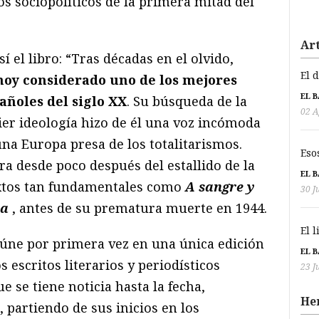
s sociopolíticos de la primera mitad del
Art
í el libro: “Tras décadas en el olvido,
El 
hoy considerado uno de los mejores
EL 
pañoles del siglo XX
. Su búsqueda de la
02 A
er ideología hizo de él una voz incómoda
na Europa presa de los totalitarismos.
Eso
rra desde poco después del estallido de la
EL 
 textos tan fundamentales como
A sangre y
30 J
ia
, antes de su prematura muerte en 1944.
El 
úne por primera vez en una única edición
EL 
 escritos literarios y periodísticos
23 J
e se tiene noticia hasta la fecha,
He
partiendo de sus inicios en los