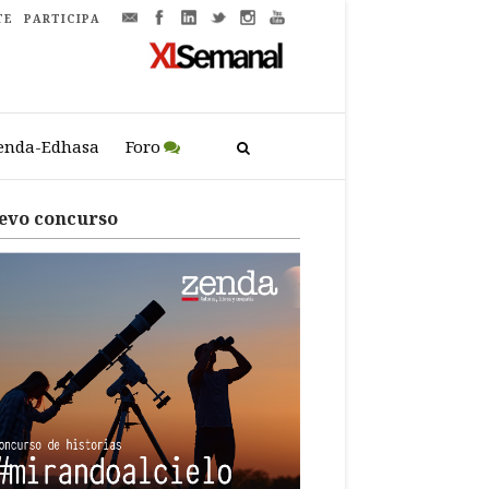
TE
PARTICIPA
enda-Edhasa
Foro
evo concurso