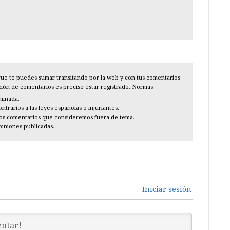
l que te puedes sumar transitando por la web y con tus comentarios
cción de comentarios es preciso estar registrado. Normas:
iminada.
trarios a las leyes españolas o injuriantes.
los comentarios que consideremos fuera de tema.
piniones publicadas.
Iniciar sesión