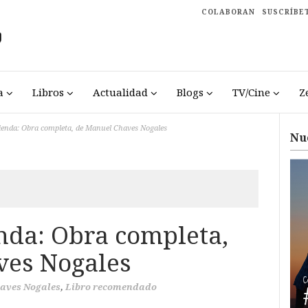
COLABORAN
SUSCRÍBE
a
Libros
Actualidad
Blogs
TV/Cine
Z
enda: Obra completa, de Manuel Chaves Nogales
Nu
da: Obra completa,
ves Nogales
aves Nogales
,
Libro recomendado