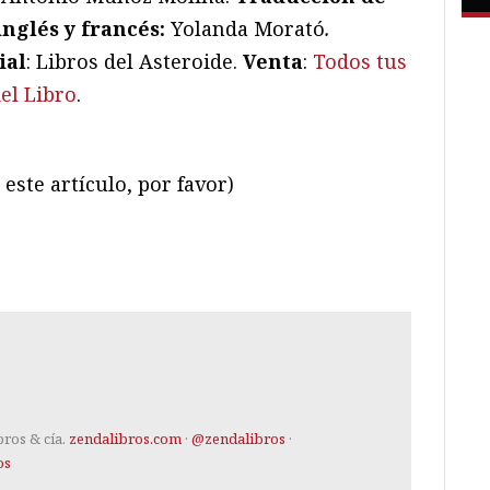
inglés y francés:
Yolanda Morató
.
ial
: Libros del Asteroide.
Venta
:
Todos tus
el Libro
.
este artículo, por favor)
ram
il
ompartir
bros & cía.
zendalibros.com
·
@zendalibros
·
os