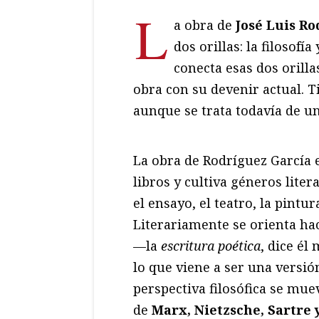
L
a obra de
José Luis R
dos orillas: la filosofía
conecta esas dos orilla
obra con su devenir actual. Ti
aunque se trata todavía de u
La obra de Rodríguez García 
libros y cultiva géneros liter
el ensayo, el teatro, la pintu
Literariamente se orienta h
—la
escritura poética
, dice é
lo que viene a ser una vers
perspectiva filosófica se mue
de
Marx, Nietzsche, Sartre 