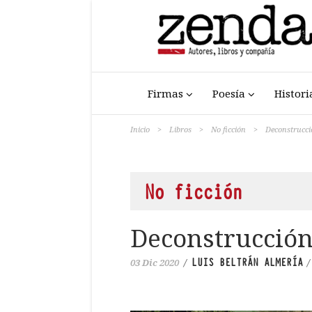
Firmas
Poesía
Histori
Inicio
>
Libros
>
No ficción
>
Deconstrucció
No ficción
Deconstrucción
LUIS BELTRÁN ALMERÍA
03 Dic 2020
/
/