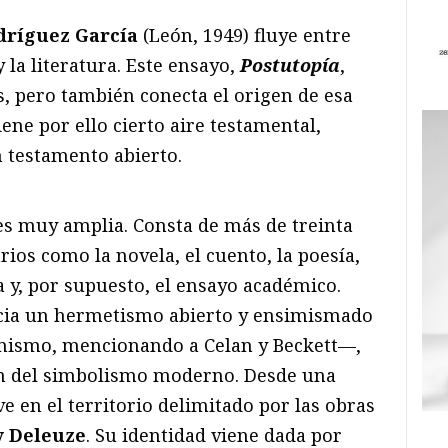
odríguez García
(León, 1949) fluye entre
 y la literatura. Este ensayo,
Postutopía
,
s, pero también conecta el origen de esa
ene por ello cierto aire testamental,
n testamento abierto.
es muy amplia. Consta de más de treinta
arios como la novela, el cuento, la poesía,
ra y, por supuesto, el ensayo académico.
acia un hermetismo abierto y ensimismado
l mismo, mencionando a Celan y Beckett—,
ión del simbolismo moderno. Desde una
ve en el territorio delimitado por las obras
y Deleuze
. Su identidad viene dada por