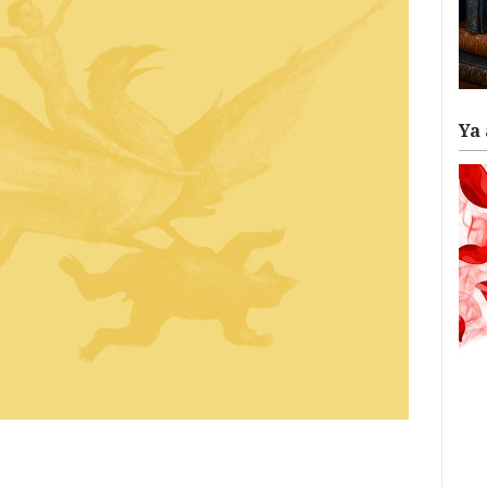
Ya 
ram
il
ompartir