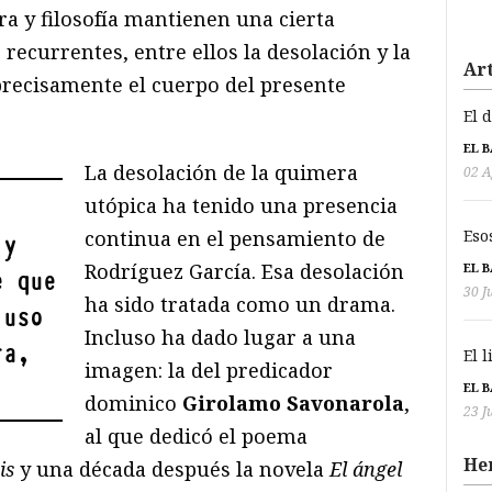
ra y filosofía mantienen una cierta
ecurrentes, entre ellos la desolación y la
Art
precisamente el cuerpo del presente
El 
EL 
La desolación de la quimera
02 A
utópica ha tenido una presencia
continua en el pensamiento de
Eso
 y
Rodríguez García. Esa desolación
EL 
e que
30 J
ha sido tratada como un drama.
 uso
Incluso ha dado lugar a una
ra,
El 
imagen: la del predicador
EL 
dominico
Girolamo Savonarola
,
23 J
al que dedicó el poema
He
is
y una década después la novela
El ángel