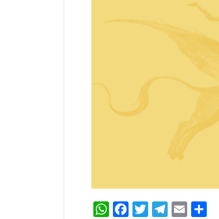
WhatsApp
Facebook
Twitter
Teleg
Ema
C