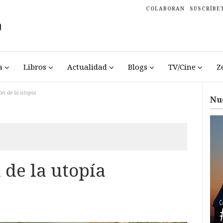
COLABORAN
SUSCRÍBE
a
Libros
Actualidad
Blogs
TV/Cine
Z
n de la utopía
Nu
 de la utopía