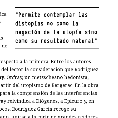
fica
"
Permite contemplar las
o
distopías no como la
negación de la utopía sino
as
como su resultado natural
"
s de
especto a la primera. Entre los autores
 del lector la consideración que Rodríguez
ay
. Onfray, un nietzscheano hedonista,
 partir del utopismo de Bergerac. En la obra
 para la comprensión de las interferencias
ray reivindica a Diógenes, a Epicuro y, en
rrocos. Rodríguez García recoge su
ismo, unirse a la corte de grandes reidores