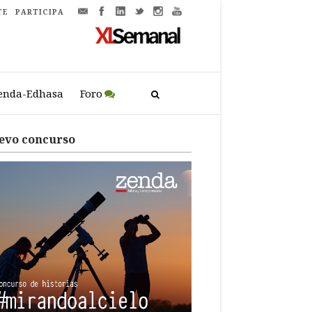
TE
PARTICIPA
enda-Edhasa
Foro
evo concurso