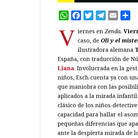
WhatsApp
Facebook
Twitter
Teleg
Ema
C
V
iernes en
Zenda.
Vier
caso, de
Oli y el mist
ilustradora alemana
España, con traducción de Núr
Liana
. Involucrada en la gest
niños, Esch cuenta ya con una
que maniobra con las posibil
aplicados a la mirada infantil
clásico de los niños-detectiv
capacidad para hallar el asom
pequeñas diferencias que apar
ante la despierta mirada de 