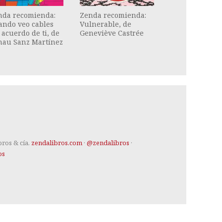
nda recomienda:
Zenda recomienda:
ando veo cables
Vulnerable, de
acuerdo de ti, de
Geneviève Castrée
nau Sanz Martínez
bros & cía.
zendalibros.com
·
@zendalibros
·
os