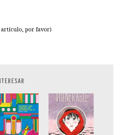
artículo, por favor)
ram
il
ompartir
NTERESAR