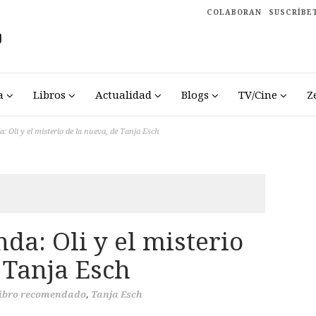
COLABORAN
SUSCRÍBE
a
Libros
Actualidad
Blogs
TV/Cine
Z
 Oli y el misterio de la nueva, de Tanja Esch
a: Oli y el misterio
 Tanja Esch
ibro recomendado
,
Tanja Esch