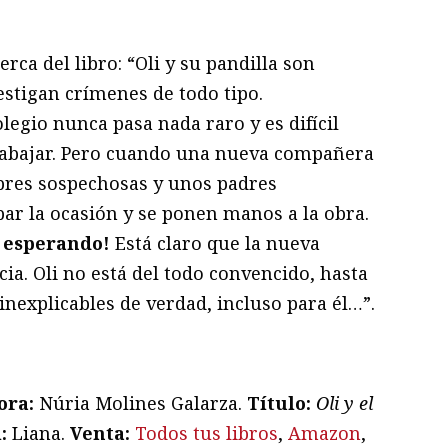
erca del libro: “Oli y su pandilla son
vestigan crímenes de todo tipo.
egio nunca pasa nada raro y es difícil
trabajar. Pero cuando una nueva compañera
mbres sospechosas y unos padres
ar la ocasión y se ponen manos a la obra.
n esperando!
Está claro que la nueva
ia. Oli no está del todo convencido, hasta
inexplicables de verdad, incluso para él…”.
ora:
Núria Molines Galarza.
T
ítulo:
Oli y el
l:
Liana.
Venta:
Todos tus libros
,
Amazon
,