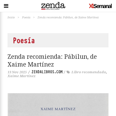
Inicio
>
Poesía
>
Zenda recomienda: Pábilun, de Xaime Martínez
Poesía
Zenda recomienda: Pábilun, de
Xaime Martínez
ZENDALIBROS.COM
13 Nov 2025
/
/
Libro recomendado
,
Xaime Martínez