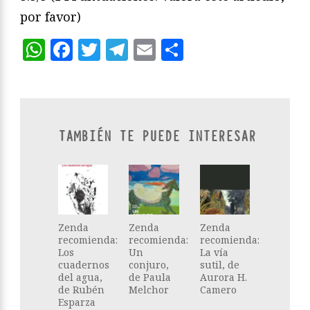
por favor)
WhatsApp
Facebook
Twitter
Telegram
Email
Compartir
TAMBIÉN TE PUEDE INTERESAR
Zenda
Zenda
Zenda
recomienda:
recomienda:
recomienda:
Los
Un
La vía
cuadernos
conjuro,
sutil, de
del agua,
de Paula
Aurora H.
de Rubén
Melchor
Camero
Esparza