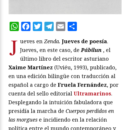
WhatsApp
Facebook
Twitter
Telegram
Email
Compartir
J
ueves en
Zenda.
Jueves de poesía
.
Jueves, en este caso, de
Pábilun
, el
último libro del escritor asturiano
Xaime Martínez
(Uviéu, 1993), publicado,
en una edición bilingüe con traducción al
español a cargo de
Fruela Fernández
, por
cuenta del sello editorial
Ultramarinos
.
Desplegando la intuición fabuladora que
presidía la marcha de
Cuerpos perdidos en
las morgues
e incidiendo en la relación
política entre el mundo contemporáneo y