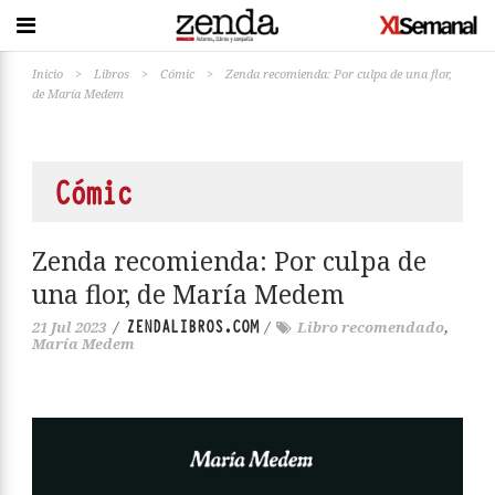
Inicio
>
Libros
>
Cómic
>
Zenda recomienda: Por culpa de una flor,
de María Medem
Cómic
Zenda recomienda: Por culpa de
una flor, de María Medem
ZENDALIBROS.COM
21 Jul 2023
/
/
Libro recomendado
,
María Medem