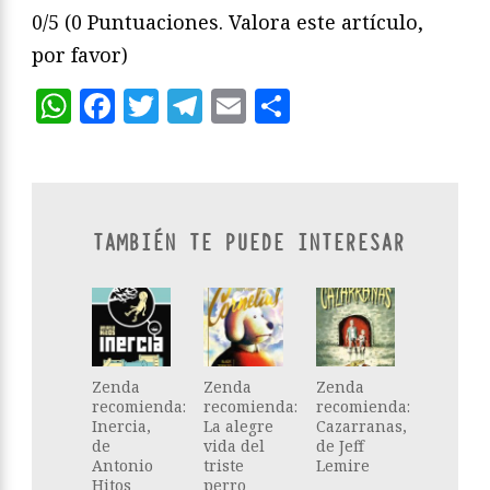
0/5
(0 Puntuaciones. Valora este artículo,
por favor)
WhatsApp
Facebook
Twitter
Telegram
Email
Compartir
TAMBIÉN TE PUEDE INTERESAR
Zenda
Zenda
Zenda
recomienda:
recomienda:
recomienda:
Inercia,
La alegre
Cazarranas,
de
vida del
de Jeff
Antonio
triste
Lemire
Hitos
perro