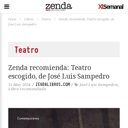
Inicio
>
Libros
>
Teatro
>
Zenda recomienda: Teatro escogido, de
José Luis Sampedro
Teatro
Zenda recomienda: Teatro
escogido, de José Luis Sampedro
ZENDALIBROS.COM
11 May 2024
/
/
José Luis Sampedro
,
Libro recomendado