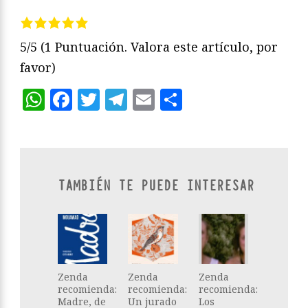
5/5
(1 Puntuación. Valora este artículo, por
favor)
WhatsApp
Facebook
Twitter
Telegram
Email
Compartir
TAMBIÉN TE PUEDE INTERESAR
Zenda
Zenda
Zenda
recomienda:
recomienda:
recomienda:
Madre, de
Un jurado
Los