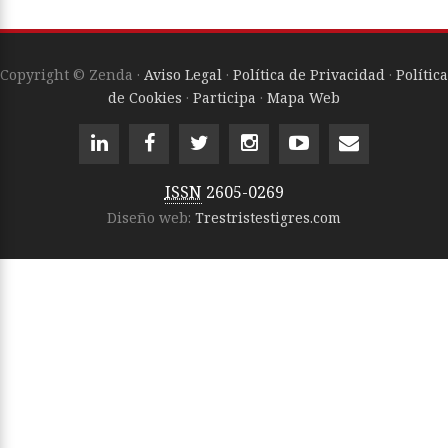
Copyright © Zenda ·
Aviso Legal
·
Política de Privacidad
·
Política
de Cookies
·
Participa
·
Mapa Web
ISSN
2605-0269
Diseño web:
Trestristestigres.com