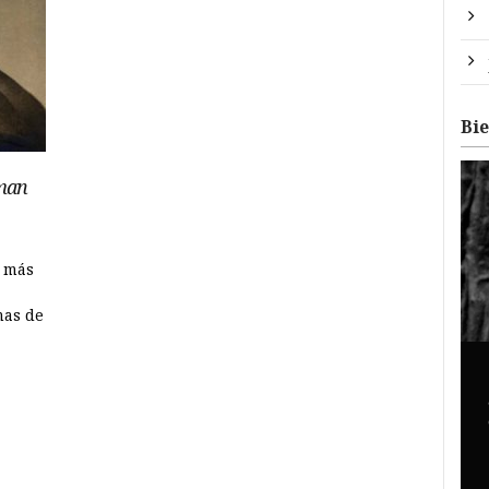
Bi
man
s más
mas de