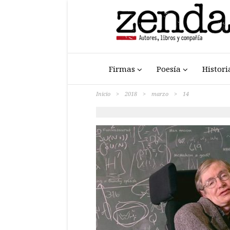
Firmas
Poesía
Histori
Inicio
>
2018
>
marzo
>
14