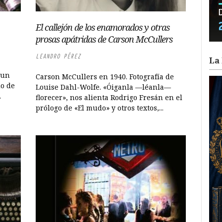
El callejón de los enamorados y otras
prosas apátridas de Carson McCullers
LEANDRO PÉREZ
La 
 un
Carson McCullers en 1940. Fotografía de
do de
Louise Dahl-Wolfe. «Óiganla —léanla—
.
florecer», nos alienta Rodrigo Fresán en el
prólogo de «El mudo» y otros textos,...