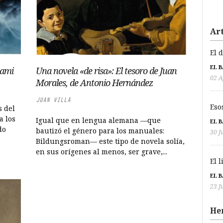
Art
El 
EL 
nami
Una novela «de risa»: El tesoro de Juan
02 A
Morales, de Antonio Hernández
JUAN VILLA
Eso
s del
a los
Igual que en lengua alemana —que
EL 
do
bautizó el género para los manuales:
30 J
Bildungsroman— este tipo de novela solía,
en sus orígenes al menos, ser grave,...
El 
EL 
23 J
He