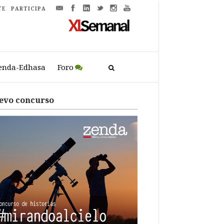
TE
PARTICIPA
enda-Edhasa
Foro
evo concurso