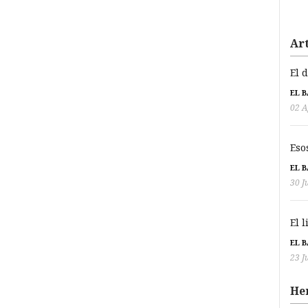
Art
El 
EL 
02 A
Eso
EL 
30 J
El 
EL 
23 J
He