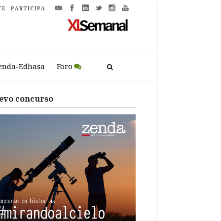
TE
PARTICIPA
enda-Edhasa
Foro
evo concurso