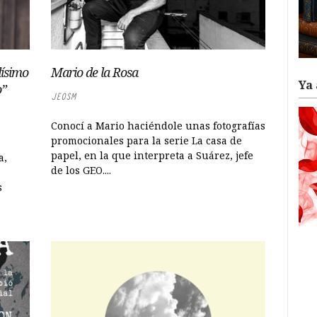
dísimo
Mario de la Rosa
Ya 
o”
JEOSM
Conocí a Mario haciéndole unas fotografías
promocionales para la serie La casa de
papel, en la que interpreta a Suárez, jefe
a,
de los GEO....
s