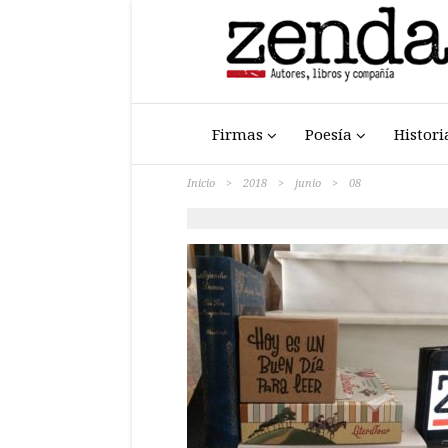
Firmas
Poesía
Histori
Inicio
>
2018
>
junio
>
08