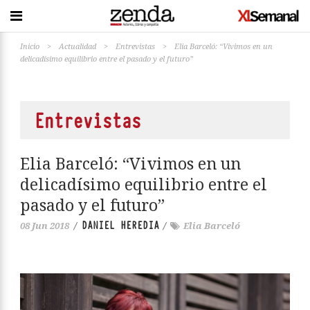
Inicio
>
Actualidad
>
Entrevistas
>
Elia Barceló: “Vivimos en un
delicadísimo equilibrio entre el pasado y el futuro”
Entrevistas
Elia Barceló: “Vivimos en un
delicadísimo equilibrio entre el
pasado y el futuro”
DANIEL HEREDIA
08 Jun 2018
/
/
Elia Barceló