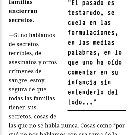
familias
"
El pasado es
encierran
testarudo, se
secretos.
cuela en las
formulaciones,
—
Si no hablamos
en las medias
de secretos
palabras, en lo
terribles, de
que uno ha oído
asesinatos y otros
crímenes de
comentar en su
sangre, estoy
infancia sin
segura de que
entenderlo del
todas las familias
todo...
"
tienen sus
secretos, cosas de
las que no se habla nunca. Cosas como “por
qué no nos hablamos con esa rama de la